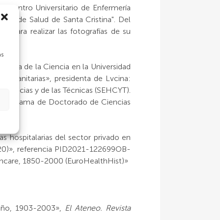
 Centro Universitario de Enfermería
 Casa de Salud de Santa Cristina". Del
s para realizar las fotografías de su
as
istoria de la Ciencia en la Universidad
Biosanitarias», presidenta de Lvcina:
s Ciencias y de las Técnicas (SEHCYT).
l Programa de Doctorado de Ciencias
s hospitalarias del sector privado en
020)», referencia PID2021-122699OB-
lthcare, 1850-2000 (EuroHealthHist)»
ueño, 1903-2003»,
El Ateneo. Revista