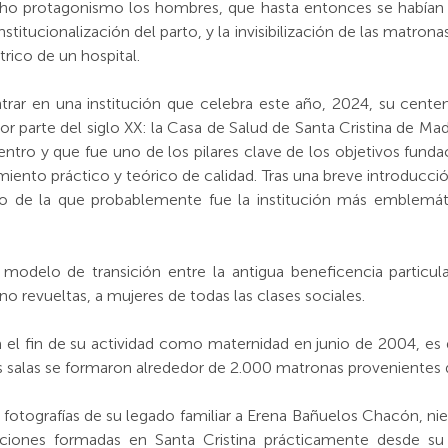
ho protagonismo los hombres, que hasta entonces se habían
stitucionalización del parto, y la invisibilización de las matr
rico de un hospital.
rar en una institución que celebra este año, 2024, su centena
r parte del siglo XX: la Casa de Salud de Santa Cristina de Ma
ntro y que fue uno de los pilares clave de los objetivos fundac
miento práctico y teórico de calidad. Tras una breve introducci
o de la que probablemente fue la institución más emblemát
n modelo de transición entre la antigua beneficencia particula
no revueltas, a mujeres de todas las clases sociales.
 el fin de su actividad como maternidad en junio de 2004, es 
 salas se formaron alrededor de 2.000 matronas provenientes 
otografías de su legado familiar a Erena Bañuelos Chacón, nieta 
raciones formadas en Santa Cristina prácticamente desde s