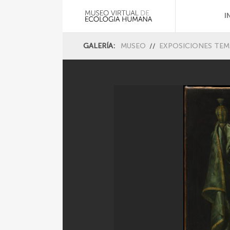
I
GALERÍA:
MUSEO
//
EXPOSICIONES TE