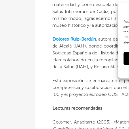
maternidad y como escuela de matro
Salus Infirmorum de Cádiz, por la ces
mismo modo, agradecemos a la gerenci
Par
museo histórico y la autorización para
alm
tec
ide
Dolores Ruiz-Berdún
, autora de los 
afe
de Alcalá (UAH), donde coordina el g
Sociedad Española de Historia del Nac
Han colaborado en la recopilación 
de la Salud (UAH), y Rosario Martín A
Esta exposición se enmarca en el pro
competencia y colaboración con el 
I00 y el proyecto europeo COST Actio
Lecturas recomendadas
Colomer, Anabitarte (2003). «Mate
Científica, Literaria y Artística
, 4 (12-