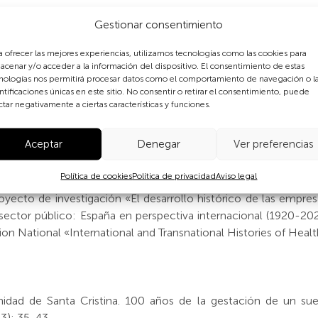
nas, así como a Francisco Glicerio Conde Mora, profesor del
Gestionar consentimiento
ión del original que ilustra el texto "La primera piedra de la
a del Hospital Universitario de Santa Cristina las facilidade
a ofrecer las mejores experiencias, utilizamos tecnologías como las cookies para
 utilizarlas en esta exposición.
acenar y/o acceder a la información del dispositivo. El consentimiento de estas
nologías nos permitirá procesar datos como el comportamiento de navegación o l
ntificaciones únicas en este sitio. No consentir o retirar el consentimiento, puede
textos y organizadora de la exposición, es profesora titular de H
ctar negativamente a ciertas características y funciones.
rupo de investigación «Historia y divulgación de las Ciencias 
imiento y secretaria de la Sociedad Española de Historia de la
Aceptar
Denegar
Ver preferencias
de algunas imágenes Amparo Lujano Arenas, doctoranda en e
lcaide, doctora en Ciencias de la Salud (UAH).
Política de cookies
Política de privacidad
Aviso legal
yecto de investigación «El desarrollo histórico de las empresa
sector público: España en perspectiva internacional (1920-2
n National «International and Transnational Histories of Hea
rnidad de Santa Cristina. 100 años de la gestación de un s
13): 35-43.