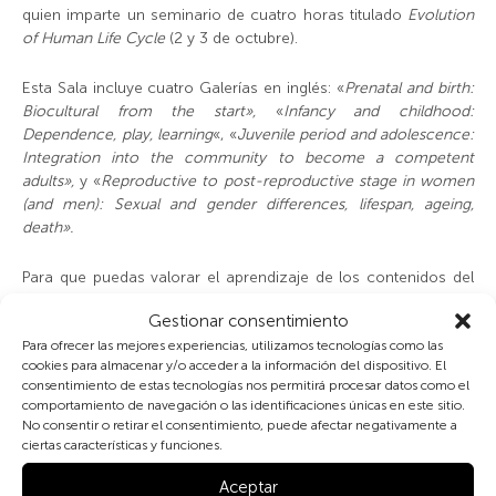
quien imparte un seminario de cuatro horas titulado
Evolution
of Human Life Cycle
(2 y 3 de octubre).
Esta Sala incluye cuatro Galerías en inglés: «
Prenatal and birth:
Biocultural from the start»,
«
Infancy and childhood:
Dependence, play, learning
«, «
Juvenile period and adolescence:
Integration into the community to become a competent
adults»,
y «
Reproductive to post-reproductive stage in women
(and men): Sexual and gender differences, lifespan, ageing,
death».
Para que puedas valorar el aprendizaje de los contenidos del
seminario de Barry Bogin, dispones también de un cuestionario
Gestionar consentimiento
asociado (en esta ocasión, con preguntas abiertas), que
Para ofrecer las mejores experiencias, utilizamos tecnologías como las
puedes responder en español o en inglés, buscando en su
cookies para almacenar y/o acceder a la información del dispositivo. El
caso la respuesta en las cuatro Galerías.
consentimiento de estas tecnologías nos permitirá procesar datos como el
comportamiento de navegación o las identificaciones únicas en este sitio.
Cuestionario Seminario Bogin
No consentir o retirar el consentimiento, puede afectar negativamente a
ciertas características y funciones.
Tema 5: ‘
Ciclo vital y plasticidad
‘
Aceptar