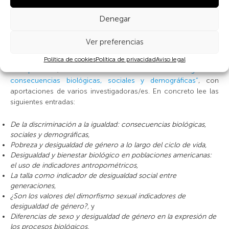
En el seminario de Barry Bogin se abordará parte de los
contenidos de este último tema de Teoría, en concreto los
Denegar
relativos a las curvas de velocidad de crecimiento en nuestro
ciclo vital y su relación con la plasticidad biológica en nuestra
Ver preferencias
especie. Además, tienes materiales de estudio en la quinta
Galería de la Sala 3
«El ciclo vital humano en los albores del
Política de cookies
Política de privacidad
Aviso legal
Antropoceno»
, titulada
«De la discriminación a la igualdad:
consecuencias biológicas, sociales y demográficas”
, con
aportaciones de varios investigadoras/es. En concreto lee las
siguientes entradas:
De la discriminación a la igualdad: consecuencias biológicas,
sociales y demográficas,
Pobreza y desigualdad de género a lo largo del ciclo de vida,
Desigualdad y bienestar biológico en poblaciones americanas:
el uso de indicadores antropométricos,
La talla como indicador de desigualdad social entre
generaciones,
¿Son los valores del dimorfismo sexual indicadores de
desigualdad de género?,
y
Diferencias de sexo y desigualdad de género en la expresión de
los procesos biológicos.