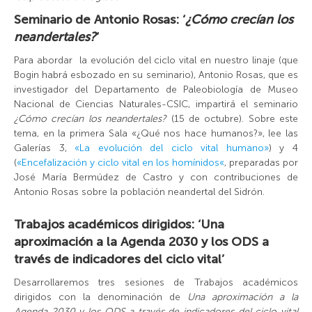
Seminario de Antonio Rosas: ‘
¿Cómo crecían los
neandertales
?
‘
Para abordar la evolución del ciclo vital en nuestro linaje (que
Bogin habrá esbozado en su seminario), Antonio Rosas, que es
investigador del Departamento de Paleobiología de Museo
Nacional de Ciencias Naturales-CSIC, impartirá el seminario
¿Cómo crecían los neandertales
?
(15 de octubre). Sobre este
tema, en la primera Sala «¿Qué nos hace humanos?», lee las
Galerías 3,
«La evolución del ciclo vital humano»
) y 4
(
«Encefalización y ciclo vital en los
homínidos
«
, preparadas por
José María Bermúdez de Castro y con contribuciones de
Antonio Rosas sobre la población neandertal del Sidrón.
Trabajos académicos dirigidos: ‘Una
aproximación a la Agenda 2030 y los ODS a
través de indicadores del ciclo vital’
Desarrollaremos tres sesiones de Trabajos académicos
dirigidos con la denominación de
Una aproximación a la
Agenda 2030 y los ODS a través de indicadores del ciclo vital