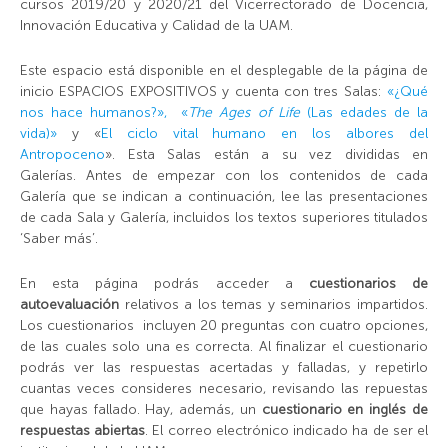
cursos 2019/20 y 2020/21 del Vicerrectorado de Docencia,
Innovación Educativa y Calidad de la UAM.
Este espacio está disponible en el desplegable de la página de
inicio ESPACIOS EXPOSITIVOS y cuenta con tres Salas:
«
¿Qué
nos hace humanos?
»,
«
The Ages of Life
(Las edades de la
vida)»
y «
El ciclo vital humano en los albores del
Antropoceno
». Esta Salas están a su vez divididas en
Galerías. Antes de empezar con los contenidos de cada
Galería que se indican a continuación, lee las presentaciones
de cada Sala y Galería, incluidos los textos superiores titulados
‘Saber más’.
En esta página podrás acceder a
cuestionarios de
autoevaluación
relativos a los temas y seminarios impartidos.
Los cuestionarios incluyen 20 preguntas con cuatro opciones,
de las cuales solo una es correcta. Al finalizar el cuestionario
podrás ver las respuestas acertadas y falladas, y repetirlo
cuantas veces consideres necesario, revisando las repuestas
que hayas fallado. Hay, además, un
cuestionario en inglés de
respuestas abiertas
. El correo electrónico indicado ha de ser el