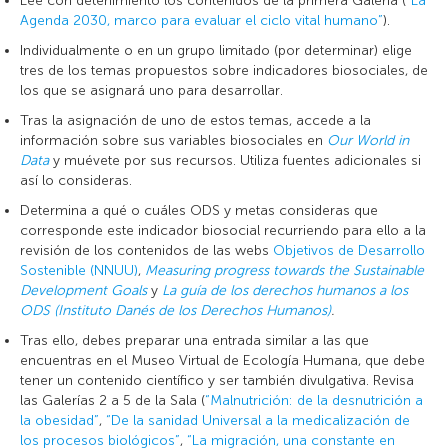
Lee con detenimiento los contenidos de la primera Galería (
“La
Agenda 2030, marco para evaluar el ciclo vital humano”
).
Individualmente o en un grupo limitado (por determinar) elige
tres de los temas propuestos sobre indicadores biosociales, de
los que se asignará uno para desarrollar.
Tras la asignación de uno de estos temas, accede a la
información sobre sus variables biosociales en
Our World in
Data
y muévete por sus recursos. Utiliza fuentes adicionales si
así lo consideras.
Determina a qué o cuáles ODS y metas consideras que
corresponde este indicador biosocial recurriendo para ello a la
revisión de los contenidos de las webs
Objetivos de Desarrollo
Sostenible (NNUU)
,
Measuring progress towards the Sustainable
Development Goals
y
La guía de los derechos humanos a los
ODS (Instituto Danés de los Derechos Humanos)
.
Tras ello, debes preparar una entrada similar a las que
encuentras en el Museo Virtual de Ecología Humana, que debe
tener un contenido científico y ser también divulgativa. Revisa
las Galerías 2 a 5 de la Sala (
“Malnutrición: de la desnutrición a
la obesidad”
,
“De la sanidad Universal a la medicalización de
los procesos biológicos”
,
“La migración, una constante en