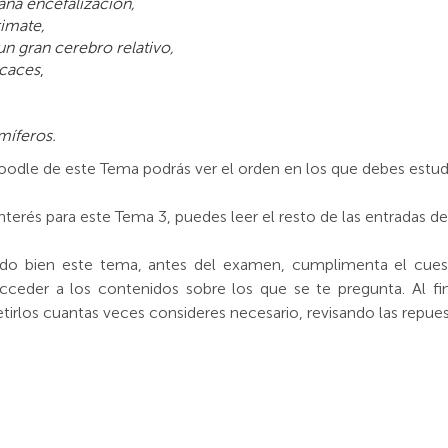
ana encefalización,
rimate,
n gran cerebro relativo,
icaces
,
míferos.
dle de este Tema podrás ver el orden en los que debes estudi
rés para este Tema 3, puedes leer el resto de las entradas de 
do bien este tema, antes del examen, cumplimenta el cue
ceder a los contenidos sobre los que se te pregunta. Al fina
petirlos cuantas veces consideres necesario, revisando las repue