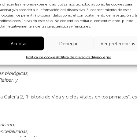
a ofrecer las mejores experiencias, utilizamos tecnologías como las cookies para
acenar y/o acceder a la información del dispositivo. El consentimiento de estas
nologías nos permitirá procesar datos como el comportamiento de navegación o l
ntificaciones únicas en este sitio. No consentir o retirar el consentimiento, puede
ctar negativamente a ciertas características y funciones.
rte del Tema 3 relativa a la caracterización evolutiva de los p
Aceptar
Denegar
Ver preferencias
eñalan.
Política de cookies
Política de privacidad
Aviso legal
adas:
s biológicas,
eiber, y
a Galería 2, “Historia de Vida y ciclos vitales en los primates”, e
anismo,
ncefalizadas,