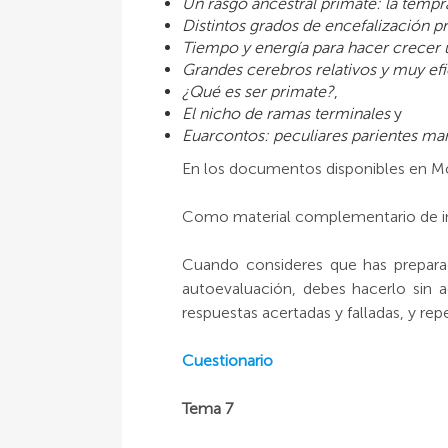
Un rasgo ancestral primate: la tempr
Distintos grados de encefalización p
Tiempo y energía para hacer crecer u
Grandes cerebros relativos y muy ef
¿Qué es ser primate?
,
El nicho de ramas terminales
y
Euarcontos: peculiares parientes ma
En los documentos disponibles en Moo
Como material complementario de inte
Cuando consideres que has prepara
autoevaluación, debes hacerlo sin ac
respuestas acertadas y falladas, y re
Cuestionario
Tema 7