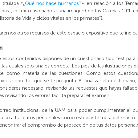
 titulada «
¿Qué nos hace humanos?
», en relación a los Temas
as (un texto asociado a una imagen) de las Galerías 1 (“La p
storia de Vida y ciclos vitales en los primates”).
zaremos otros recursos de este espacio expositivo que te indica
n
 estos contenidos dispones de un cuestionario tipo test para
las cuales solo una es correcta. Los pies de las ilustraciones 
irse como materia de las cuestiones. Como estos cuestion
idos sobre los que se te pregunta. Al finalizar el cuestionario,
 consideres necesario, revisando las repuestas que hayas fallad
s revisando los errores facilita preparar el examen.
correo institucional de la UAM para poder cumplimentar el cue
ceso a tus datos personales como estudiante fuera del marco 
encontrar el compromiso de protección de tus datos personale