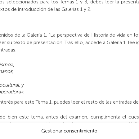
 seleccionados para los Temas 1 y 3, debes leer la presentac
tos de introducción de las Galerías 1 y 2.
nidos de la Galería 1, “La perspectiva de Historia de vida en l
er su texto de presentación. Tras ello, accede a Galería 1, lee
ntradas:
mismo»
,
umanos
,
ocultural,
y
operadora»
.
rés para este Tema 1, puedes leer el resto de las entradas de l
do bien este tema, antes del examen, cumplimenta el cue
ceder a los contenidos sobre los que se te pregunta. Al fina
Gestionar consentimiento
petirlos cuantas veces consideres necesario, revisando las repue