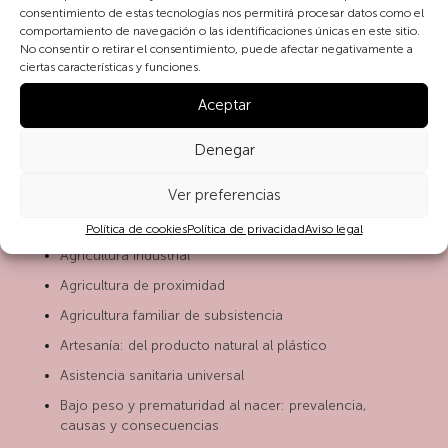
consentimiento de estas tecnologías nos permitirá procesar datos como el
Viet Nam
comportamiento de navegación o las identificaciones únicas en este sitio.
Zambia
No consentir o retirar el consentimiento, puede afectar negativamente a
ciertas características y funciones.
Zimbabue
Aceptar
Denegar
A- PALABRAS CLAVE ECOLOGÍA HUMANA Y
Ver preferencias
SOSTENIBILIDAD
Política de cookies
Política de privacidad
Aviso legal
Agricultura Industrial
Agricultura de proximidad
Agricultura familiar de subsistencia
Artesanía: del producto natural al plástico
Asistencia sanitaria universal
Bajo peso y prematuridad al nacer: prevalencia,
causas y consecuencias