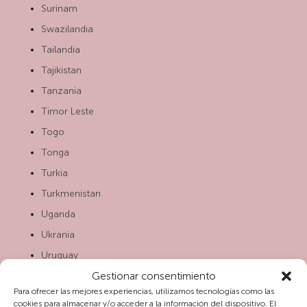
Surinam
Swazilandia
Tailandia
Tajikistan
Tanzania
Timor Leste
Togo
Tonga
Turkia
Turkmenistan
Uganda
Ukrania
Uruguay
Gestionar consentimiento
Uzbekistán
Para ofrecer las mejores experiencias, utilizamos tecnologías como las
Vanuatu
cookies para almacenar y/o acceder a la información del dispositivo. El