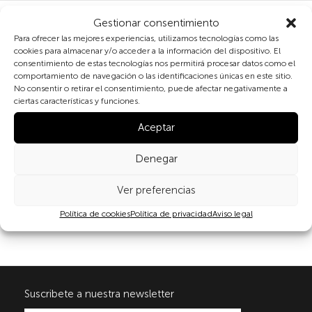
Gestionar consentimiento
Galería 1 ‘La Agenda 2030, marco para evaluar el
Para ofrecer las mejores experiencias, utilizamos tecnologías como las
ciclo vital humano’ – Test
cookies para almacenar y/o acceder a la información del dispositivo. El
consentimiento de estas tecnologías nos permitirá procesar datos como el
Galería 2 ‘’Malnutrición: de la desnutrición a la
comportamiento de navegación o las identificaciones únicas en este sitio.
obesidad’ – Test
No consentir o retirar el consentimiento, puede afectar negativamente a
ciertas características y funciones.
Galería 3 ‘De la sanidad universal a la
medicalización de los procesos biológicos’ – Test
Aceptar
Galería 4 ‘La migración, una constate en nuestra
Denegar
historia biológica’ – Test
Ver preferencias
Galería 5 ‘De la discriminación a la igualdad:
consecuencias biológicas, sociales y
Política de cookies
Política de privacidad
Aviso legal
demográficas’ – Test
Suscribete a nuestra newsletter