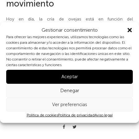
movimiento
Hoy en día, la cría de ovejas está en función del
aprovechamiento de la leche y de la carne. En el pasado, la
Gestionar consentimiento
venta de la lana proporcionaba los ingresos necesarios para
Para ofrecer las mejores experiencias, utilizamos tecnologías como las
pagar a los esquiladores (
carusatori
). Actualmente, el aumento
cookies para almacenar y/o acceder a la información del dispositivo. El
de la importación de lana provoca que los pastores no puedan
consentimiento de estas tecnologías nos permitirá procesar datos como el
venderla y tengan que tirarla. Hasta hace aproximadamente
comportamiento de navegación o las identificaciones únicas en este sitio.
treinta años, en Maranola, el día antes del esquilado —a finales
No consentir o retirar el consentimiento, puede afectar negativamente a
de Abril o principios de Mayo— el ganado era trasladado desde
ciertas características y funciones.
las zonas de montaña hasta la costa, donde se aprovechaba
Aceptar
para lavar las ovejas en el mar.
Denegar
Ver preferencias
Política de cookies
Política de privacidad
Aviso legal
Compartir