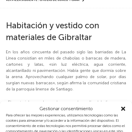
VER PIEZA SIGUIENTE : CHOZAS DE JUNCO Y CAÑA
Habitación y vestido con
materiales de Gibraltar
En los años cincuenta del pasado siglo las barriadas de La
Línea consistían en miles de chabolas o barracas de madera,
cartones y latas, «sin luz eléctrica, agua corriente,
alcantarillado ni pavimentación. Había gente que dormía sobre
la arena. Aprovechando cualquier palmo de solar, por días
surgían nuevas barracas», según afirma la comunidad cristiana
de la parroquia linense de Santiago.
«El material para hacer barracas dependía del dinero que
Gestionar consentimiento
tuviera uno, según lo que encontraba, según si la gente entraba
a Gibraltar», sentencia Antonio Barros, que trabajó haciendo
Para ofrecer las mejores experiencias, utilizamos tecnologías como las
cookies para almacenar y/o acceder a la información del dispositivo. El
barracas por encargo en los años cuarenta y cincuenta.
consentimiento de estas tecnologías nos permitirá procesar datos como el
comportamiento de navegación o las identificaciones únicas en este sitio.