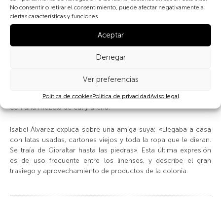
Según detalla Antonio, las paredes se hacían con cajas
No consentir o retirar el consentimiento, puede afectar negativamente a
grandes de madera donde venía la comida y equipos para
ciertas características y funciones.
Gibraltar, y se encalaban por dentro. Sobre la madera se ponía
chapa de grandes latas de gas que venían de una fábrica de
Aceptar
Gibraltar. Después de cubrir el tejado con madera se ponían
telas de cartón piedra que traían también de Gibraltar, y se
Denegar
cubrían de alquitrán y arena. La barraca se hacía sobre la
arena y el suelo interior era la misma arena. Algunos
Ver preferencias
empedraban los suelos clavando las piedras por la parte más
Política de cookies
Política de privacidad
Aviso legal
aguda, otros pegaban cantos rodados o conchas de la playa
con una mezcla de cal y arena.
Isabel Álvarez explica sobre una amiga suya: «Llegaba a casa
con latas usadas, cartones viejos y toda la ropa que le dieran.
Se traía de Gibraltar hasta las piedras». Esta última expresión
es de uso frecuente entre los linenses, y describe el gran
trasiego y aprovechamiento de productos de la colonia.