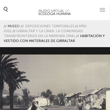
Togg
navi
//
MUSEO
//
EXPOSICIONES TEMPORALES
//
AÑO
2021
//
GIBRALTAR Y LA LÍNEA: LA COMUNIDAD
TRANSFRONTERIZA EN LA MEMORIA ORAL
//
HABITACIÓN Y
VESTIDO CON MATERIALES DE GIBRALTAR