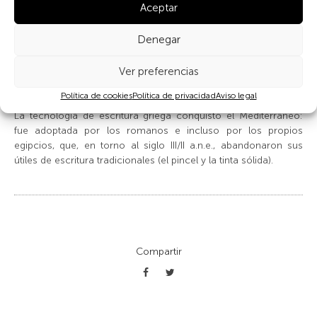
Aceptar
el primer momento, los griegos emplearon un instrumento de
escritura propio, el «cálamo» o plumilla de caña. Se trata de
Denegar
una caña de junco hueca y cuyo extremo, a diferencia de los
pinceles egipcios, se cortaba en bisel para lograr una punta
afilada. Para usarlo es necesario emplear tinta líquida; al
Ver preferencias
escribir, la tinta impregnada en la plumilla fluye hacia la punta
Política de cookies
Política de privacidad
Aviso legal
por efecto de la capilaridad como en las plumas estilográficas.
La tecnología de escritura griega conquistó el Mediterráneo:
fue adoptada por los romanos e incluso por los propios
egipcios, que, en torno al siglo III/II a.n.e., abandonaron sus
útiles de escritura tradicionales (el pincel y la tinta sólida).
Compartir