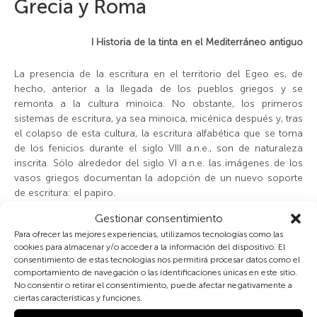
Grecia y Roma
I Historia de la tinta en el Mediterráneo antiguo
La presencia de la escritura en el territorio del Egeo es, de
hecho, anterior a la llegada de los pueblos griegos y se
remonta a la cultura minoica. No obstante, los primeros
sistemas de escritura, ya sea minoica, micénica después y, tras
el colapso de esta cultura, la escritura alfabética que se toma
de los fenicios durante el siglo VIII a.n.e., son de naturaleza
inscrita. Sólo alrededor del siglo VI a.n.e. las imágenes de los
vasos griegos documentan la adopción de un nuevo soporte
de escritura: el papiro.
Gestionar consentimiento
Los griegos adoptaron su uso de los egipcios, productores y
Para ofrecer las mejores experiencias, utilizamos tecnologías como las
distribuidores de papiro —casi en exclusiva— en el
cookies para almacenar y/o acceder a la información del dispositivo. El
Mediterráneo hasta el abandono de este soporte entorno al
consentimiento de estas tecnologías nos permitirá procesar datos como el
siglo XI de nuestra era. Esto es debido a que, aunque es cierto
comportamiento de navegación o las identificaciones únicas en este sitio.
que hubo papiro en otros lugares, sólo crecía en la cantidad
No consentir o retirar el consentimiento, puede afectar negativamente a
ciertas características y funciones.
adecuada para satisfacer su gran demanda en las particulares
condiciones hídricas y climáticas del Nilo. No obstante, desde