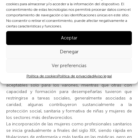
de mitos, leyendas, rituales y amuletos protectores, a los que
cookies para almacenar y/o acceder a la información del dispositivo. El
se recurren tanto para evitar posibles muertes o
consentimiento de estas tecnologías nos permitirá procesar datos como el
enfermedades, como para explicar que —a pesar de todo—
comportamiento de navegación o las identificaciones únicas en este sitio.
ocurran. En todas las culturas se pueden recoger cuentos,
No consentir o retirar el consentimiento, puede afectar negativamente a
ciertas características y funciones.
canciones y leyendas en torno a las mujeres, la vida y la
enfermedad, que también transmiten valores identitarios.
Aceptar
Muchos de los personajes mitológicos femeninos, han
permanecido en el tiempo, pasando de unas culturas a otras,
Denegar
conservando en ocasiones el nombre inicial o siendo
asumidos sus atributos por mujeres con nuevos nombres y
Ver preferencias
singularidades
Una minoría de mujeres de las élites, educadas y con muchas
Política de cookies
Política de privacidad
Aviso legal
otras ventajas, desempeñaron profesiones consideradas
aceptables solo para los varones, mientras que otras con
capacidad y formación para desempeñarlas tuvieron que
restringirse a tareas sociales, generalmente asociadas a
caridad; algunas contribuyeron sustancialmente a la
protección social, sanitaria y formativa de niñas y mujeres de
los sectores más desfavorecidos.
La incorporación de las mujeres como profesionales sanitarios
se inicia gradualmente a finales del siglo XIX, siendo rápida en
titulaciones de enfermería y más tardía en las médicas, pero en