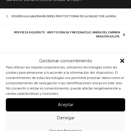
VOLVER A LA GALERÍA MUJERES PROTECTORAS DE LA SALUD Y DE LA VIDA
,
VER PIEZA SIGUIENTE : ARISTOCRACIA Y MECENAZGO, MARÍA DEL CARMEN
ARAGÓN AZLOR.
Louisa Brandredth Aldrich-
Gestionar consentimiento
Para ofrecer las mejores experiencias, utilizamos tecnologías como las
Blake (1865-1925)
cookies para almacenar y/o acceder a la información del dispositivo. El
consentimiento de estas tecnologías nos permitirá procesar datos como el
comportamiento de navegación o las identificaciones únicas en este sitio.
Fue una de las primeras mujeres británicas que se graduó en
No consentir o retirar el consentimiento, puede afectar negativamente a
ciertas características y funciones.
Medicina en la Universidad de Londres, y la primera mujer en
obtener una Maestría en Cirugía; Cirujana Senior realizó unas
Aceptar
de las primeras operaciones de cáncer cervical y rectal.
También fue decana de
la London School of Medicine for
Denegar
Women (Royal Free Hospital)
, alentando a las mujeres a
formarse como médicas.