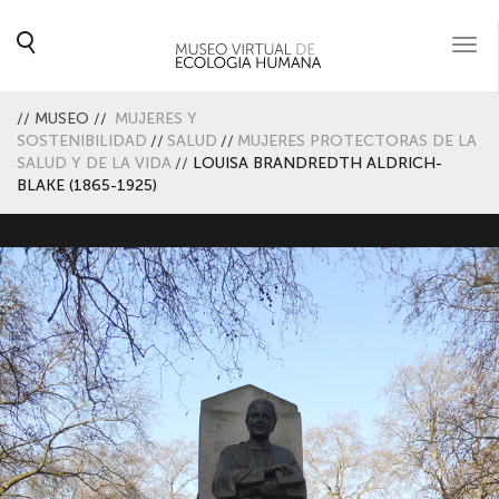
Togg
navi
//
MUSEO
//
MUJERES Y
SOSTENIBILIDAD
//
SALUD
//
MUJERES PROTECTORAS DE LA
SALUD Y DE LA VIDA
//
LOUISA BRANDREDTH ALDRICH-
BLAKE (1865-1925)