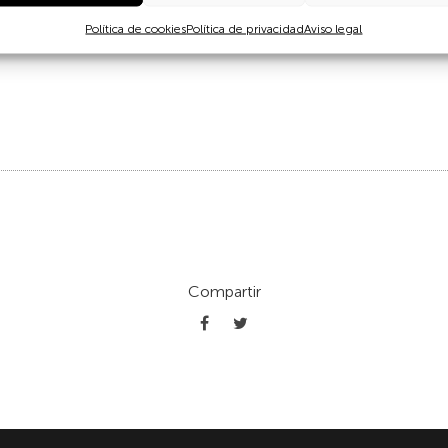
 de la utilidad del conocimiento tradicional y su aplicación p
Política de cookies
Política de privacidad
Aviso legal
Compartir