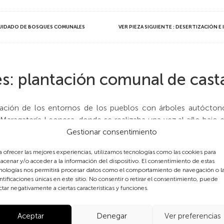
 CUIDADO DE BOSQUES COMUNALES
VER PIEZA SIGUIENTE : DESERTIZACIÓN E
es: plantación comunal de cas
lación de los entornos de los pueblos con árboles autócto
 Maragatería Leonesa, donde se realizaba una vez al año bajo 
os comunales, castaños traídos del Bierzo.
Gestionar consentimiento
a ofrecer las mejores experiencias, utilizamos tecnologías como las cookies para
sa con mayor producción de castañas por unidad de superficie.
acenar y/o acceder a la información del dispositivo. El consentimiento de estas
nologías nos permitirá procesar datos como el comportamiento de navegación o l
que en 2020 se promueva la gestión sostenible de todos los
ntificaciones únicas en este sitio. No consentir o retirar el consentimiento, puede
ctar negativamente a ciertas características y funciones.
ues degradados y se aumente la forestación y reforestación a
dos por poblaciones rurales como las aquí mencionadas puede
a más extensa para su aplicación en otras areas montaños
Aceptar
Denegar
Ver preferencias