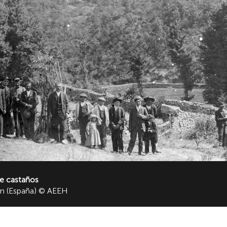
de castaños
ón (España) © AEEH