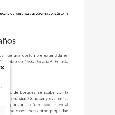
 INCENDIOS FORESTALES EN LA PENÍNSULA IBÉRICA
taños
nos, fue una costumbre extendida en
el nombre de
fiesta del árbol
. En esta
as
 tipos de bosques, se acabe con la
 nivel mundial. Conocer y evaluar las
n proporcionar información esencial
as que se mantienen como propiedad