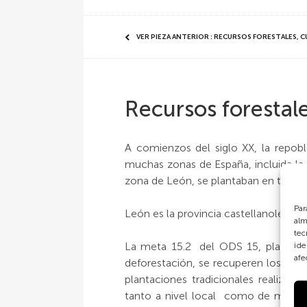
VER PIEZA ANTERIOR : RECURSOS FORESTALES,
Recursos forestal
A comienzos del siglo XX, la repob
muchas zonas de España, incluida la
zona de León, se plantaban en terren
Par
León es la provincia castellanoleone
alm
tec
La meta 15.2 del ODS 15, plantea 
ide
afe
deforestación, se recuperen los bosq
plantaciones tradicionales realiza
tanto a nivel local como de maner