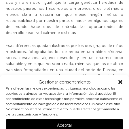
sitio y no en otro. Igual que la carga genética heredada de
nuestros padres nos hace rubios o morenos, o de piel más o
menos clara u oscura sin que medie ningún mérito o
responsabilidad por nuestra parte, el nacer en algunos lugares
del mundo hace que, de entrada, las oportunidades de
desarrollo sean radicalmente distintas.
Esas diferencias quedan ilustradas por los dos grupos de niños
mostrados, fotografiados los de arriba en una aldea africana,
solos, descalzos, alguno desnudo, y en un entorno poco
saludable y en el que no sobra nada, mientras que los de abajo
han sido fotografiados en una ciudad del norte de Europa, en
un entorno seguro, adecuadamente vestidos y alimentados, y
atendidos por adultos en un lugar específico para jugar y
Gestionar consentimiento
socializarse.
Para ofrecer las mejores experiencias, utilizamos tecnologías como las
cookies para almacenar y/o acceder a la información del dispositivo. El
consentimiento de estas tecnologías nos permitirá procesar datos como el
Dicho lo anterior, y aunque según NNUU el 42% de las
comportamiento de navegación o las identificaciones únicas en este sitio.
personas de África Subsahariana seguía subsistiendo en
No consentir o retirar el consentimiento, puede afectar negativamente a
condiciones de pobreza extrema en 2013 (ingresos de 1,25 $
ciertas características y funciones.
EEUU diarios), hay bolsas de pobreza en todos los países,
incluyendo los más desarrollados, constituyendo una
Aceptar