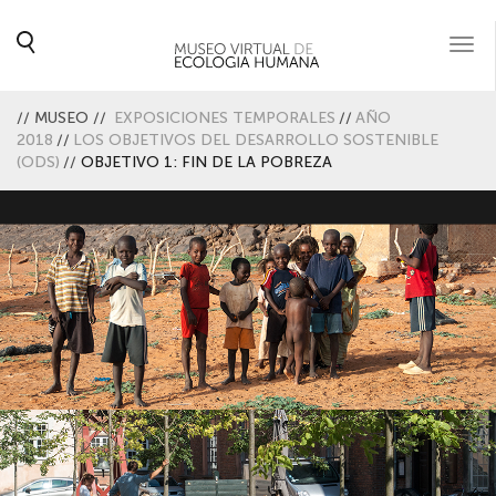
Togg
navi
//
MUSEO
//
EXPOSICIONES TEMPORALES
//
AÑO
2018
//
LOS OBJETIVOS DEL DESARROLLO SOSTENIBLE
(ODS)
//
OBJETIVO 1: FIN DE LA POBREZA