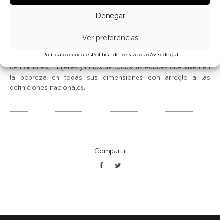
manifestación más de desigualdad.
Denegar
Entre las metas de este Objetivo 1 (
Revitalizar la Alianza Mundial
para el Desarrollo Sostenible
) están erradicar la pobreza
Ver preferencias
extrema para todas las personas en el mundo para 2030 y,
Política de cookies
Política de privacidad
Aviso legal
para ese mismo año, reducir al menos a la mitad la proporción
de hombres, mujeres y niños de todas las edades que viven en
la pobreza en todas sus dimensiones con arreglo a las
definiciones nacionales.
Compartir