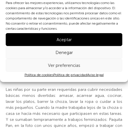
Para ofrecer las mejores experiencias, utilizamos tecnologías como las
pequeñas antes de que se las llevase otro y las
cookies para almacenar y/o acceder a la información del dispositivo. El
metíamos en paja para que madurasen. Y cogíamos
consentimiento de estas tecnologías nos permitirá procesar datos como el
barbos y bogas del río haciendo explotar en el agua una
comportamiento de navegación o las identificaciones únicas en este sitio.
lata con carburo, que lo usábamos para dar luz
»
.
No consentir o retirar el consentimiento, puede afectar negativamente a
ciertas características y funciones.
Los fines de semana los zagales iban a por leña, la cargaban
Aceptar
en una vagoneta de la obra y subían valle arriba empujándola.
Para el brasero cogían sacos del
picón
que quedaba sin
Denegar
recoger junto a los hornos de carbón de las fincas cercanas.
Hasta que tuvieron edad para trabajar de pinches o de
aprendices, algunos niños en fincas cercanas escardando,
Ver preferencias
entresacando las matas malas del maíz o cuidando las cabras
Política de cookies
Política de privacidad
Aviso legal
de la familia o de las fincas.
Las niñas por su parte eran requeridas para cubrir necesidades
básicas menos divertidas: amasar, acarrear agua, cocinar,
lavar los platos, barrer la choza, lavar la ropa o cuidar a los
más pequeños. Cuando la madre trabajaba lejos de la choza o
casa se hacía más necesario que participasen en estas tareas.
Y se sumaban tempranamente a trabajos feminizados: Paquita
Pan, en la foto con unos quince años, empezó a trabajar con