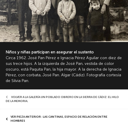
Niños y niñas participan en asegurar el sustento
Circa 1962. José Pan Pérez e Ignacia Pérez Aguilar con diez de
sus trece hijos. A la izquierda de José Pan, vestida de color
oscuro, está Paquita Pan, la hija mayor. A la derecha de Ignacia
Pérez, con corbata, José Pan. Algar (Cádiz). Fotografía cortesía
de Silvia Pan.
VOLVER A LA GALERÍA UN POBLADO OBRERO EN LA SIERRA DE CÁDIZ: EL HILO
DE LA MEMORIA
,
VER PIEZA ANTERIOR : LAS CANTINAS, ESPACIO DE RELACIÓN ENTRE
HOMBRES