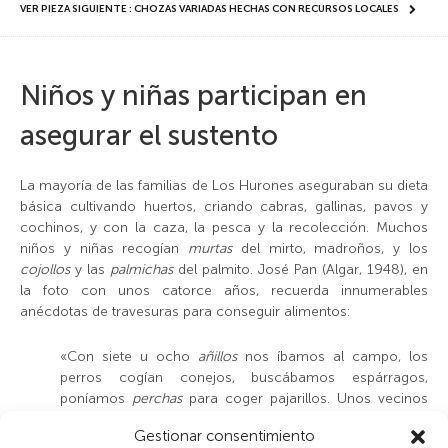
VER PIEZA SIGUIENTE : CHOZAS VARIADAS HECHAS CON RECURSOS LOCALES
Niños y niñas participan en
asegurar el sustento
La mayoría de las familias de Los Hurones aseguraban su dieta
básica cultivando huertos, criando cabras, gallinas, pavos y
cochinos, y con la caza, la pesca y la recolección. Muchos
niños y niñas recogían
murtas
del mirto, madroños, y los
cojollos
y las
palmichas
del palmito. José Pan (Algar, 1948), en
la foto con unos catorce años, recuerda innumerables
anécdotas de travesuras para conseguir alimentos:
«
Con siete u ocho
añillos
nos íbamos al campo, los
perros cogían conejos, buscábamos espárragos,
poníamos
perchas
para coger pajarillos. Unos vecinos
tenían gallinas y cuando cacareaban cogíamos el huevo.
Gestionar consentimiento
Había un peral por allí, cogíamos las peras verdes