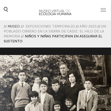
Togg
navi
//
MUSEO
//
EXPOSICIONES TEMPORALES
//
AÑO 2023
//
UN
POBLADO OBRERO EN LA SIERRA DE CÁDIZ: EL HILO DE LA
MEMORIA
//
NIÑOS Y NIÑAS PARTICIPAN EN ASEGURAR EL
SUSTENTO