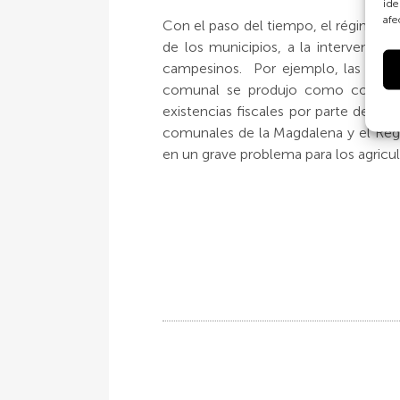
ide
afe
Con el paso del tiempo, el régimen 
de los municipios, a la intervención
campesinos. Por ejemplo, las averi
comunal se produjo como consecuen
existencias fiscales por parte del c
comunales de la Magdalena y el Rego
en un grave problema para los agricu