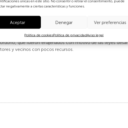
ntificaciones únicas en este sitio. No consentir o retirar el consentimiento, puede
ctar negativamente a ciertas características y funciones.
comunal experimentó profundas transformaciones debido al au
 de la oligarquía local y a las necesidades de ampliar superfi
guaciones realizadas por Adriano Gómez sobre Fuenlabrada s
Aceptar
Denegar
Ver preferencias
cia de los destrozos de la Guerra de Sucesión (1713) o 
onsistorio hasta principios de los 1970; y lo mismo ocurrió en 
Política de cookies
Política de privacidad
Aviso legal
rdoño, que fueron enajenados con motivo de las leyes desam
ltores y vecinos con pocos recursos.