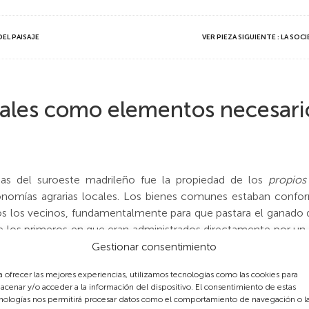
DEL PAISAJE
VER PIEZA SIGUIENTE : LA S
ales como elementos necesario
ñas del suroeste madrileño fue la propiedad de los
propios
onomías agrarias locales. Los bienes comunes estaban confo
s los vecinos, fundamentalmente para que pastara el ganado d
 de los primeros en que eran administrados directamente por un 
ra el mantenimiento de la comunidad. Los bienes
propios
en alg
Gestionar consentimiento
 ninguna propiedad o que tenían pequeñas explotaciones.
a ofrecer las mejores experiencias, utilizamos tecnologías como las cookies para
acenar y/o acceder a la información del dispositivo. El consentimiento de estas
nologías nos permitirá procesar datos como el comportamiento de navegación o l