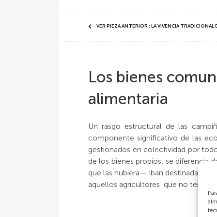
VER PIEZA ANTERIOR : LA VIVENCIA TRADICIONAL 
Los bienes comun
alimentaria
Un rasgo estructural de las campi
componente significativo de las ec
gestionados en colectividad por todo
de los bienes propios, se diferencia
que las hubiera— iban destinadas pa
aquellos agricultores que no tenían
Par
alm
tec