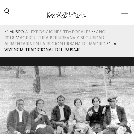
Togg
navi
//
MUSEO
//
EXPOSICIONES TEMPORALES
//
AÑO
2018
//
AGRICULTURA PERIURBANA Y SEGURIDAD
ALIMENTARIA EN LA REGIÓN URBANA DE MADRID
//
LA
VIVENCIA TRADICIONAL DEL PAISAJE