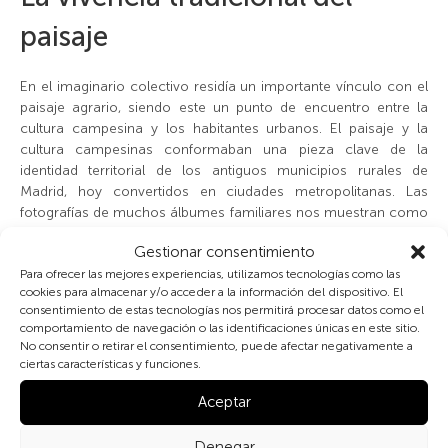
paisaje
En el imaginario colectivo residía un importante vínculo con el
paisaje agrario, siendo este un punto de encuentro entre la
cultura campesina y los habitantes urbanos. El paisaje y la
cultura campesinas conformaban una pieza clave de la
identidad territorial de los antiguos municipios rurales de
Madrid, hoy convertidos en ciudades metropolitanas. Las
fotografías de muchos álbumes familiares nos muestran como
el paisaje agrario tenía un alcance público de bien de interés
Gestionar consentimiento
general, a la vez que actuaba como marco de experiencia y
Para ofrecer las mejores experiencias, utilizamos tecnologías como las
convivencia entre los habitantes.
cookies para almacenar y/o acceder a la información del dispositivo. El
consentimiento de estas tecnologías nos permitirá procesar datos como el
comportamiento de navegación o las identificaciones únicas en este sitio.
No consentir o retirar el consentimiento, puede afectar negativamente a
ciertas características y funciones.
La apropiación del paisaje y su disfrute por parte de los
vecinos y vecinas favorecía sin duda el fortalecimiento de la
Aceptar
faceta productiva ejercida por los y las agricultoras y la
valoración social de la profesión. En la actualidad, estos
Denegar