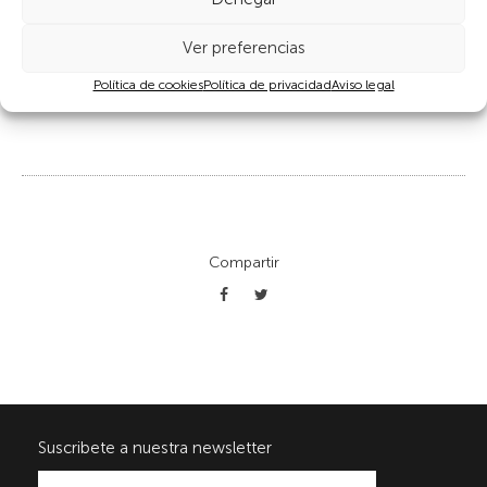
paisajes han sido arrinconados por la ciudad y muchos han
sido invadidos por los usos urbanos e industriales.
Ver preferencias
Política de cookies
Política de privacidad
Aviso legal
Compartir
Suscribete a nuestra newsletter