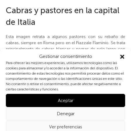
Cabras y pastores en la capital
de Italia
Esta imagen retrata a algunos pastores con su rebaño de
cabras, siempre en Roma pero en el Piazzale Flaminio. Se trata
principalmente de cabras blancas y negras de pelo largo con
cuernos divergentes de sección aplanada. Una cabra negra
Gestionar consentimiento
situada en el centro de la imagen parece tener una
Para ofrecer las mejores experiencias, utilizamos tecnologías como las
conformación de cuernos hacia atrás; en el lado izquierdo, se
cookies para almacenar y/o acceder a la información del dispositivo. El
observa una cabra con líneas faciales (
capestrina
). Las cabras
consentimiento de estas tecnologías nos permitirá procesar datos como el
comportamiento de navegación o las identificaciones únicas en este sitio.
blancas recuerdan, morfológicamente, a la cabra definida por
No consentir o retirar el consentimiento, puede afectar negativamente a
ARSIAL como cabra blanca
monticellana
, pero se diferencian
ciertas características y funciones.
de ésta por sus orejas de postura horizontal y semierecta.
Aceptar
Esta imagen y la imagen, ambas
datadas —aproximadamente
— alrededor de finales del siglo XIX, sugerirían que los rebaños
Denegar
que transitaban por la capital en aquellos años estaban
compuestos, en gran parte, por animales con cuernos
Ver preferencias
divergentes de sección plana, y todos tenían las orejas erectas