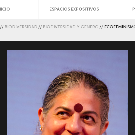
NICIO
ESPACIOS EXPOSITIVOS
//
BIODIVERSIDAD
//
BIODIVERSIDAD Y GÉNERO
//
ECOFEMINISMO