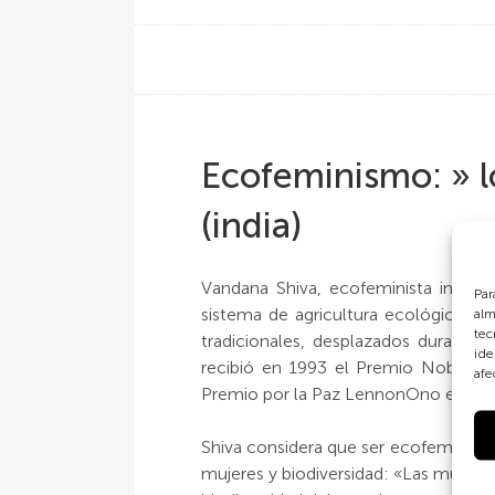
Ecofeminismo: » l
(india)
Vandana Shiva, ecofeminista india, 
Par
sistema de agricultura ecológica y 
alm
tec
tradicionales, desplazados durante
ide
recibió en 1993 el Premio Nobel Al
afe
Premio por la Paz LennonOno en 200
Shiva considera que ser ecofeminista 
mujeres y biodiversidad: «Las mujeres