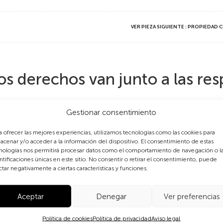
VER PIEZA SIGUIENTE : PROPIEDAD
os derechos van junto a las re
Gestionar consentimiento
creó en 1987 la Fundación Mujeres Diversas por la Diversidad
a ofrecer las mejores experiencias, utilizamos tecnologías como las cookies para
de promover la recuperación tanto de los cultivos autócton
acenar y/o acceder a la información del dispositivo. El consentimiento de estas
nologías nos permitirá procesar datos como el comportamiento de navegación o l
 la denominada
Revolución Verde
por especies comerciales. 
ntificaciones únicas en este sitio. No consentir o retirar el consentimiento, puede
ternativo (o Premio al Sustento Bien Ganado), al que poste
ctar negativamente a ciertas características y funciones.
8 o el Premio Sydney por la Paz en 2010.
Aceptar
Denegar
Ver preferencias
implica reconocer que los derechos van junto a las responsabili
 han sido expertas en semillas, productoras de semillas, select
Política de cookies
Política de privacidad
Aviso legal