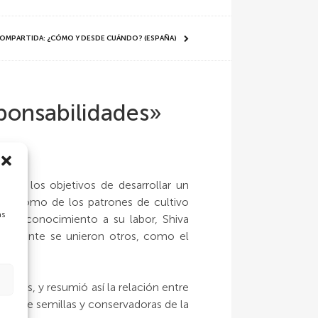
 COMPARTIDA: ¿CÓMO Y DESDE CUÁNDO? (ESPAÑA)
sponsabilidades»
 con los objetivos de desarrollar un
os y como de los patrones de cultivo
as
En reconocimiento a su labor, Shiva
riormente se unieron otros, como el
dades, y resumió así la relación entre
oras de semillas y conservadoras de la