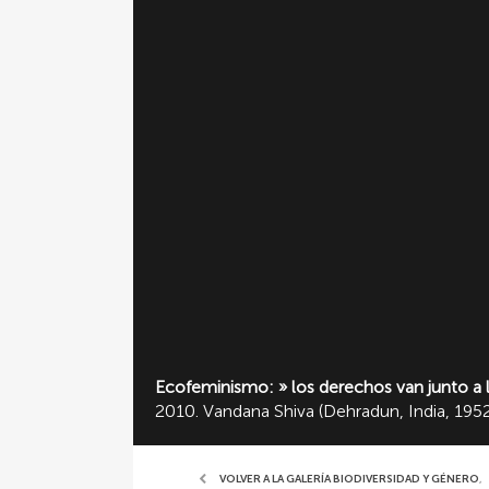
Ecofeminismo: » los derechos van junto a la
2010. Vandana Shiva (Dehradun, India, 195
VOLVER A LA GALERÍA BIODIVERSIDAD Y GÉNERO
,