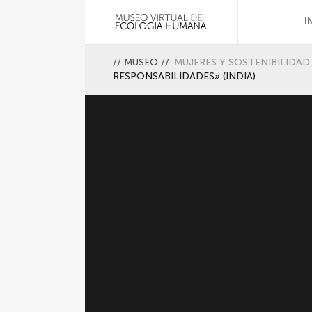
I
//
MUSEO
//
MUJERES Y SOSTENIBILIDAD
RESPONSABILIDADES» (INDIA)