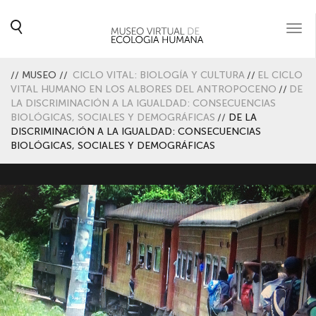
Togg
navi
//
MUSEO
//
CICLO VITAL: BIOLOGÍA Y CULTURA
//
EL CICLO
VITAL HUMANO EN LOS ALBORES DEL ANTROPOCENO
//
DE
LA DISCRIMINACIÓN A LA IGUALDAD: CONSECUENCIAS
BIOLÓGICAS, SOCIALES Y DEMOGRÁFICAS
//
DE LA
DISCRIMINACIÓN A LA IGUALDAD: CONSECUENCIAS
BIOLÓGICAS, SOCIALES Y DEMOGRÁFICAS