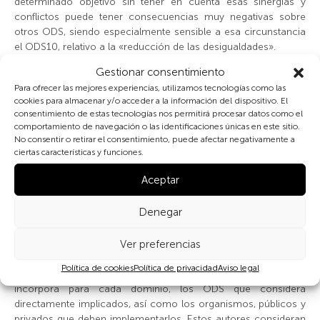
determinado objetivo sin tener en cuenta esas sinergias y
conflictos puede tener consecuencias muy negativas sobre
otros ODS, siendo especialmente sensible a esa circunstancia
el ODS10, relativo a la «reducción de las desigualdades».
Gestionar consentimiento
En 2018, el
Instituto Internacional de Ciencias Aplicadas
(IIASA,
Para ofrecer las mejores experiencias, utilizamos tecnologías como las
International Institute for Applied Systems Analysis
), desarrolló
cookies para almacenar y/o acceder a la información del dispositivo. El
una propuesta de investigación global,
TWI2050 Report:
consentimiento de estas tecnologías nos permitirá procesar datos como el
Transformations to achieve the Sustainable Development Goals
,
comportamiento de navegación o las identificaciones únicas en este sitio.
conocida como «El mundo en 2050», destinada la
No consentir o retirar el consentimiento, puede afectar negativamente a
ciertas características y funciones.
capacitación de los responsables políticos. La iniciativa
propone seis dominios de acción universal, que integran las
Aceptar
interrelaciones entre economía, tecnología, medio ambiente,
clima, personas y límites planetarios, y proporciona el
Denegar
conocimiento necesario para diseñar las líneas de actuación
para avanzar en los ODS con la incorporación de las posibles
compensaciones y sinergias entre ellos. La propuesta fue
Ver preferencias
incorporada al
Cuarto Informe de Desarrollo Sostenible de
Política de cookies
Política de privacidad
Aviso legal
2019
,
elaborado por Sachs y colaboradores, que además
incorpora para cada dominio, los ODS que considera
directamente implicados, así como los organismos, públicos y
privados que deben implementarlos. Estos autores consideran