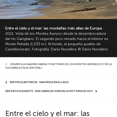
Entre el cielo y el mar: las montañas más altas de Europa
2021. Vista de los Montes Aurunci desde la desembocadura
del río Garigliano. El segundo pico nevado hacia el interior es
Monte Petrella (1.533 m.). Al fondo, el pequeño pueblo de
Castellonorato. Fotografía: Dario Novellino © Dario Novellino
VOLVER A LA GALERÍA CABRAS Y PASTORES DE LOS MONTES AURUNCOS Y DE LA
CIOCIARIA (ITALIA CENTRAL)
,
VER PIEZA ANTERIOR : UNA PERLA EN EL LAGO
VER PIEZA SIGUIENTE : UNA CABRA DE AYER EN LA HISTORIA DE HOY
Entre el cielo y el mar: las