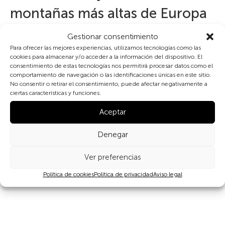
montañas más altas de Europa
Gestionar consentimiento
Los Montes Aurunci están situados en el Lazio meridional (Italia
Para ofrecer las mejores experiencias, utilizamos tecnologías como las
Central) y se extienden desde el golfo de Gaeta hasta el valle
cookies para almacenar y/o acceder a la información del dispositivo. El
del Liri mientras que, al oeste, limitan con los Montes Ausoni.
consentimiento de estas tecnologías nos permitirá procesar datos como el
Se trata de la única cadena montañosa del Lacio que se
comportamiento de navegación o las identificaciones únicas en este sitio.
asoma directamente sobre el Mar Tirreno con cumbres que
No consentir o retirar el consentimiento, puede afectar negativamente a
sobrepasan 1.500 metros. Son las montañas más altas de
ciertas características y funciones.
Europa, en relación con su distancia al mar.
Aceptar
Denegar
Ver preferencias
Compartir
Política de cookies
Política de privacidad
Aviso legal