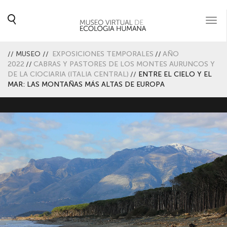
Togg
navi
//
MUSEO
//
EXPOSICIONES TEMPORALES
//
AÑO
2022
//
CABRAS Y PASTORES DE LOS MONTES AURUNCOS Y
DE LA CIOCIARIA (ITALIA CENTRAL)
//
ENTRE EL CIELO Y EL
MAR: LAS MONTAÑAS MÁS ALTAS DE EUROPA