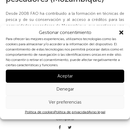
Desde 2008 FAO ha contribuido a la formación en técnicas de
pesca y de su conservación y al acceso a créditos para las
comunidades pescadoras de Mozambique, que mantienen una
dieta rica en alimentos marinos.
Gestionar consentimiento
Para ofrecer las mejores experiencias, utilizamos tecnologías como las
cookies para almacenar y/o acceder a la información del dispositivo. El
Las mujeres han participado más en los procesos formativos
consentimiento de estas tecnologías nos permitirá procesar datos como el
destinados a complementar los métodos tradicionales de
comportamiento de navegación o las identificaciones únicas en este sitio.
procesado y conservación de la pesca (salado y secado) con
No consentir o retirar el consentimiento, puede afectar negativamente a
el uso de hielo y almacenamiento en frio. La accesibilidad a
ciertas características y funciones.
pequeños créditos ha permitido mejorar los equipos de pesca
y disponer de hielo, permitiendo así mantener el pescado
Aceptar
fresco y en buenas condiciones higiénicas.
Denegar
Ver preferencias
Política de cookies
Política de privacidad
Aviso legal
Compartir