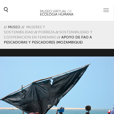
Togg
navi
//
MUSEO
//
MUJERES Y
SOSTENIBILIDAD
//
POBREZA
//
SOSTENIBILIDAD Y
COOPERACIÓN EN FEMENINO
//
APOYO DE FAO A
PESCADORAS Y PESCADORES (MOZAMBIQUE)