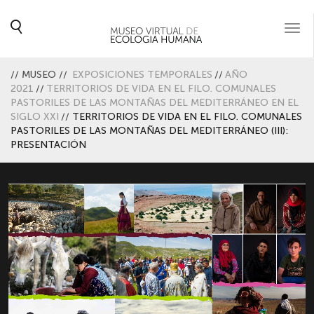
Togg
navi
//
MUSEO
//
EXPOSICIONES TEMPORALES
//
AÑO
2021
//
TERRITORIOS DE VIDA EN EL FILO. COMUNALES
PASTORILES DE LAS MONTAÑAS DEL MEDITERRÁNEO EN EL
SIGLO XXI
//
TERRITORIOS DE VIDA EN EL FILO. COMUNALES
PASTORILES DE LAS MONTAÑAS DEL MEDITERRÁNEO (III):
PRESENTACIÓN