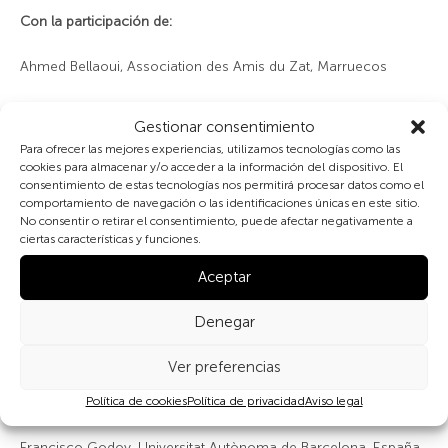
Con la participación de:
Ahmed Bellaoui, Association des Amis du Zat, Marruecos
Lara Barros, Mulime, España
Gestionar consentimiento
Para ofrecer las mejores experiencias, utilizamos tecnologías como las
Emily Caruso, Global Diversity Foundation, Marruecos
cookies para almacenar y/o acceder a la información del dispositivo. El
consentimiento de estas tecnologías nos permitirá procesar datos como el
Ugo D’Ambrosio, Global Diversity Foundation, Marruecos
comportamiento de navegación o las identificaciones únicas en este sitio.
No consentir o retirar el consentimiento, puede afectar negativamente a
ciertas características y funciones.
Pommelien Da Silva, Global Diversity Foundation, Marruecos
Aceptar
Milos Đurović, Centre National de la Recherche Scientifique,
Francia
Denegar
Calixto Escariz, Calixto Escariz abogados, España
Ver preferencias
Petar Glomazic,
Política de cookies
Wake Up Films
Política de privacidad
, Montenegro
Aviso legal
Francisco Godoy, Universitat Autònoma de Barcelona, España