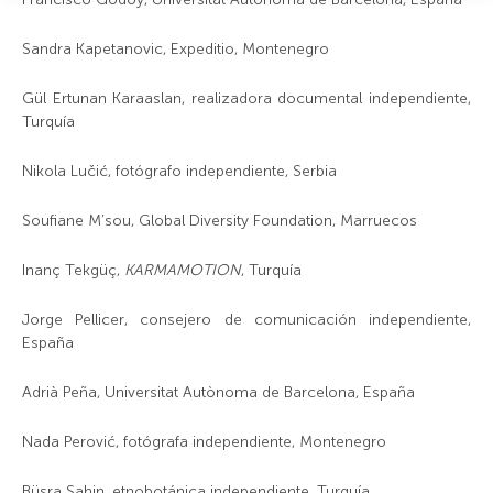
Sandra Kapetanovic, Expeditio, Montenegro
Gül Ertunan Karaaslan, realizadora documental independiente,
Turquía
Nikola Lučić, fotógrafo independiente, Serbia
Soufiane M’sou, Global Diversity Foundation, Marruecos
Inanç Tekgüç,
KARMAMOTION
, Turquía
Jorge Pellicer, consejero de comunicación independiente,
España
Adrià Peña, Universitat Autònoma de Barcelona, España
Nada Perović, fotógrafa independiente, Montenegro
Büsra Sahin, etnobotánica independiente, Turquía