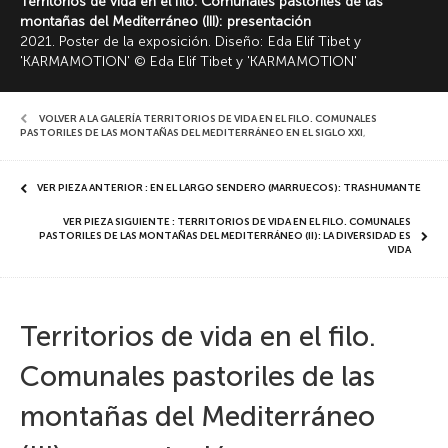
Territorios de vida en el filo. Comunales pastoriles de las
montañas del Mediterráneo (III): presentación
2021. Poster de la exposición. Diseño: Eda Elif Tibet y
'KARMAMOTION' © Eda Elif Tibet y 'KARMAMOTION'
VOLVER A LA GALERÍA TERRITORIOS DE VIDA EN EL FILO. COMUNALES
PASTORILES DE LAS MONTAÑAS DEL MEDITERRÁNEO EN EL SIGLO XXI
,
VER PIEZA ANTERIOR : EN EL LARGO SENDERO (MARRUECOS): TRASHUMANTE
VER PIEZA SIGUIENTE : TERRITORIOS DE VIDA EN EL FILO. COMUNALES
PASTORILES DE LAS MONTAÑAS DEL MEDITERRÁNEO (II): LA DIVERSIDAD ES
VIDA
Territorios de vida en el filo.
Comunales pastoriles de las
montañas del Mediterráneo