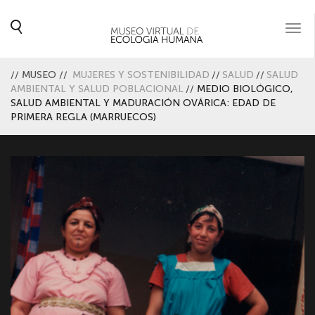
Togg
navi
//
MUSEO
//
MUJERES Y SOSTENIBILIDAD
//
SALUD
//
SALUD
AMBIENTAL Y SALUD POBLACIONAL
//
MEDIO BIOLÓGICO,
SALUD AMBIENTAL Y MADURACIÓN OVÁRICA: EDAD DE
PRIMERA REGLA (MARRUECOS)