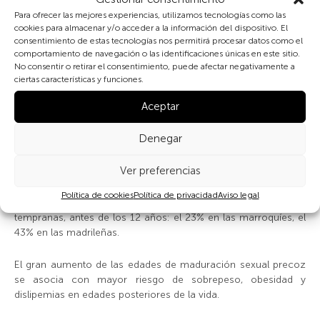
La edad de maduración sexual es un indicador de la salud
Para ofrecer las mejores experiencias, utilizamos tecnologías como las
ambiental y un importante determinante de la salud sexual y
cookies para almacenar y/o acceder a la información del dispositivo. El
reproductiva de las mujeres y sus descendientes.
consentimiento de estas tecnologías nos permitirá procesar datos como el
comportamiento de navegación o las identificaciones únicas en este sitio.
A finales del siglo XX, las niñas rurales marroquíes de la zona
No consentir o retirar el consentimiento, puede afectar negativamente a
ciertas características y funciones.
del Atlas, maduraban sexualmente en torno a los 14 años,
mientras que sus contemporáneas urbanas de Marrakech, con
Aceptar
mejor nivel nutricional y liberadas del trabajo infantil, tenían su
primera regla en torno a los 12,5 años, edad semejante a la de
Denegar
las jóvenes españolas de su misma generación.
Ver preferencias
Las niñas urbanas estudiadas en Marrakech y Madrid a
mediados de los noventa, aunque tienen edades medias
Política de cookies
Política de privacidad
Aviso legal
próximas, muestran muy diferente proporción de maduradoras
tempranas, antes de los 12 años: el 23% en las marroquíes, el
43% en las madrileñas.
El gran aumento de las edades de maduración sexual precoz
se asocia con mayor riesgo de sobrepeso, obesidad y
dislipemias en edades posteriores de la vida.