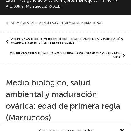
1989. Tres generaciones de mujeres marroquíes, Tannernit,
Alto Atlas (Marruecos) © AEEH
VOLVER A LA GALERÍA SALUD AMBIENTAL Y SALUD POBLACIONAL
,
VER PIEZA ANTERIOR : MEDIO BIOLÓGICO, SALUD AMBIENTAL Y MADURACIÓN
OVÁRICA: EDAD DE PRIMERA REGLA (ESPAÑA)
VER PIEZA SIGUIENTE : MEDIO BIOCULTURAL, LONGEVIDAD Y ESPERANZA DE
VIDA
Medio biológico, salud
ambiental y maduración
ovárica: edad de primera regla
(Marruecos)
Gestionar consentimiento