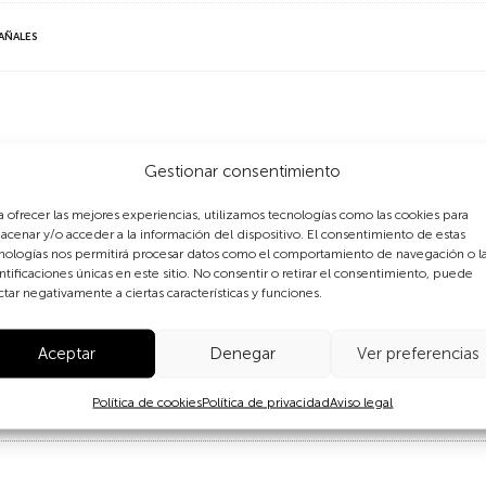
PAÑALES
Gestionar consentimiento
ua acarreada de la fuente y con estricta economía de la cantid
a ofrecer las mejores experiencias, utilizamos tecnologías como las cookies para
acenar y/o acceder a la información del dispositivo. El consentimiento de estas
zada por las madres, cuya exigencia de tiempo aumenta con el ta
nologías nos permitirá procesar datos como el comportamiento de navegación o l
ntificaciones únicas en este sitio. No consentir o retirar el consentimiento, puede
ctar negativamente a ciertas características y funciones.
nsumen anticonceptivos (el 15%), manteniendo tasas de fecun
mentada entre 1990 y 2015.
Aceptar
Denegar
Ver preferencias
Política de cookies
Política de privacidad
Aviso legal