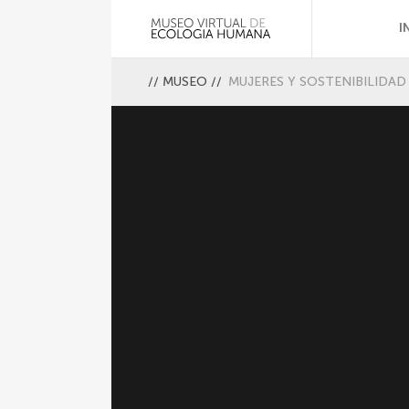
I
//
MUSEO
//
MUJERES Y SOSTENIBILIDAD