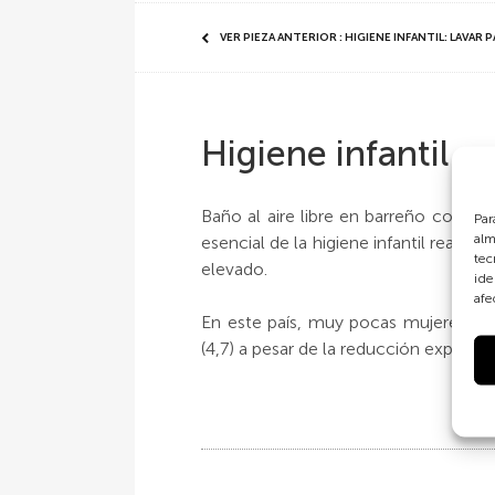
VER PIEZA ANTERIOR : HIGIENE INFANTIL: LAVAR 
Higiene infantil
Baño al aire libre en barreño con ag
Par
alm
esencial de la higiene infantil reali
tec
elevado.
ide
afe
En este país, muy pocas mujeres co
(4,7) a pesar de la reducción experi