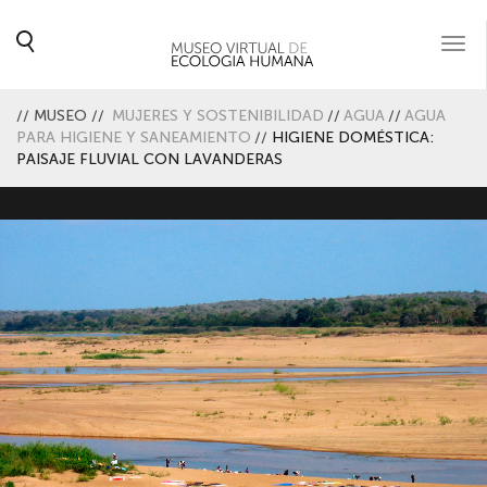
Togg
navi
//
MUSEO
//
MUJERES Y SOSTENIBILIDAD
//
AGUA
//
AGUA
PARA HIGIENE Y SANEAMIENTO
//
HIGIENE DOMÉSTICA:
PAISAJE FLUVIAL CON LAVANDERAS