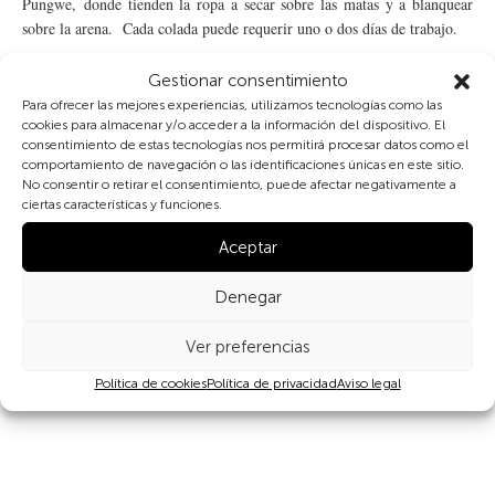
Pungwe, donde tienden la ropa a secar sobre las matas y a blanquear
sobre la arena. Cada colada puede requerir uno o dos días de trabajo.
En Mozambique solo el 51% de la población total tiene acceso
Gestionar consentimiento
afuentes de agua potable, y solo un 21% a sanitarios
Para ofrecer las mejores experiencias, utilizamos tecnologías como las
mejorados.
cookies para almacenar y/o acceder a la información del dispositivo. El
consentimiento de estas tecnologías nos permitirá procesar datos como el
comportamiento de navegación o las identificaciones únicas en este sitio.
No consentir o retirar el consentimiento, puede afectar negativamente a
ciertas características y funciones.
Aceptar
Denegar
Ver preferencias
Compartir
Política de cookies
Política de privacidad
Aviso legal