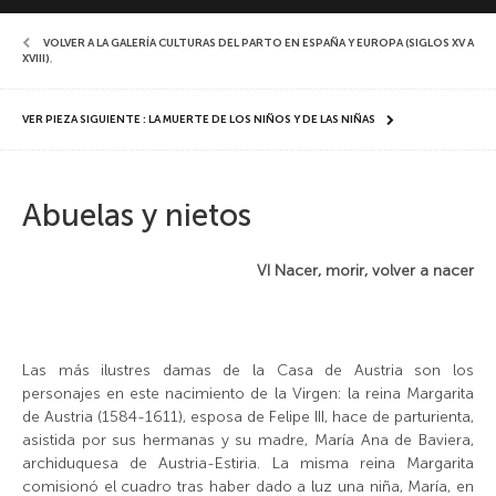
VOLVER A LA GALERÍA CULTURAS DEL PARTO EN ESPAÑA Y EUROPA (SIGLOS XV A
XVIII)
,
VER PIEZA SIGUIENTE : LA MUERTE DE LOS NIÑOS Y DE LAS NIÑAS
Abuelas y nietos
VI Nacer, morir, volver a nacer
Las más ilustres damas de la Casa de Austria son los
personajes en este nacimiento de la Virgen: la reina Margarita
de Austria (1584-1611), esposa de Felipe III, hace de parturienta,
asistida por sus hermanas y su madre, María Ana de Baviera,
archiduquesa de Austria-Estiria. La misma reina Margarita
comisionó el cuadro tras haber dado a luz una niña, María, en