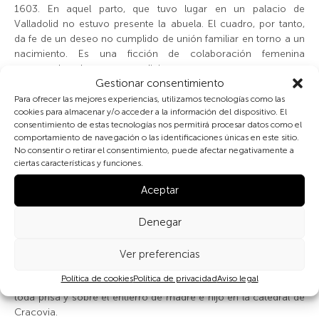
1603. En aquel parto, que tuvo lugar en un palacio de
Valladolid no estuvo presente la abuela. El cuadro, por tanto,
da fe de un deseo no cumplido de unión familiar en torno a un
nacimiento. Es una ficción de colaboración femenina
proyectada sobre un tema religioso.
Gestionar consentimiento
Para ofrecer las mejores experiencias, utilizamos tecnologías como las
La ausencia, por otra parte, no significa que las abuelas
cookies para almacenar y/o acceder a la información del dispositivo. El
aristocráticas se abstuvieran de tomar cartas en los partos de
consentimiento de estas tecnologías nos permitirá procesar datos como el
sus hijas casadas en cortes lejanas. La
resolutísima
María Ana
comportamiento de navegación o las identificaciones únicas en este sitio.
de Baviera (1551-1608), archiduquesa de Austria-Estiria,
No consentir o retirar el consentimiento, puede afectar negativamente a
participó en la selección y empleo de las matronas, aconsejó
ciertas características y funciones.
por carta a su hijas sobre la posición para parir con más
Aceptar
facilidad y menos dolor e hizo de madrina en el bautismo de
sus nietas, a quienes asimismo prestó sus propios nombres.
Denegar
Cuando murió su hija Ana, reina de Polonia, en 1598 al dar a
luz, la archiduquesa pidió informes precisos sobre el triste
Ver preferencias
suceso, sobre el hijo que se había extraído del vientre de la
Política de cookies
Política de privacidad
Aviso legal
difunta madre, sobre el bautismo de urgencia administrado a
toda prisa y sobre el entierro de madre e hijo en la catedral de
Cracovia.