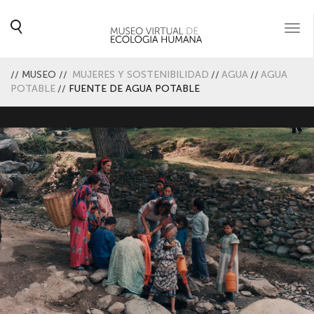
Togg
navi
//
MUSEO
//
MUJERES Y SOSTENIBILIDAD
//
AGUA
//
AGUA
POTABLE
//
FUENTE DE AGUA POTABLE