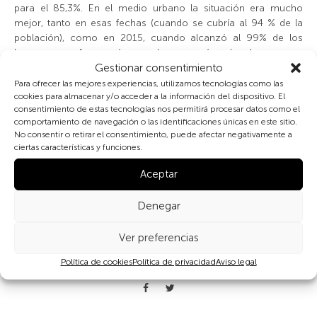
para el 85,3%. En el medio urbano la situación era mucho
mejor, tanto en esas fechas (cuando se cubría al 94 % de la
población), como en 2015, cuando alcanzó al 99% de los
hogares. Aun así, en la mayoría de las zonas
Gestionar consentimiento
rurales montañosas y aisladas, el agua no estaba distribuida
por los domicilios y mujeres y niñas tenían que ir a buscarla.
Para ofrecer las mejores experiencias, utilizamos tecnologías como las
cookies para almacenar y/o acceder a la información del dispositivo. El
consentimiento de estas tecnologías nos permitirá procesar datos como el
Las tradicionales vasijas de barro se sustituyen gradualmente
comportamiento de navegación o las identificaciones únicas en este sitio.
por recipientes de plástico, más ligeros, baratos, duraderos y
No consentir o retirar el consentimiento, puede afectar negativamente a
contaminantes.
ciertas características y funciones.
Aceptar
Denegar
Ver preferencias
Política de cookies
Política de privacidad
Aviso legal
Compartir