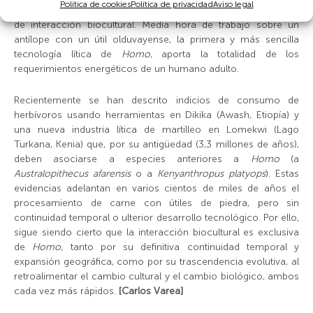
Política de cookies
Política de privacidad
Aviso legal
cerebro (por encima de 500 cc). Son las primeras evidencias
de interacción biocultural. Media hora de trabajo sobre un
antílope con un útil olduvayense, la primera y más sencilla
tecnología lítica de
Homo
, aporta la totalidad de los
requerimientos energéticos de un humano adulto.
Recientemente se han descrito indicios de consumo de
herbívoros usando herramientas en Dikika (Awash, Etiopía) y
una nueva industria lítica de martilleo en Lomekwi (Lago
Turkana, Kenia) que, por su antigüedad (3,3 millones de años),
deben asociarse a especies anteriores a
Homo
(a
Australopithecus afarensis
o a
Kenyanthropus platyops
). Estas
evidencias adelantan en varios cientos de miles de años el
procesamiento de carne con útiles de piedra, pero sin
continuidad temporal o ulterior desarrollo tecnológico. Por ello,
sigue siendo cierto que la interacción biocultural es exclusiva
de
Homo
, tanto por su definitiva continuidad temporal y
expansión geográfica, como por su trascendencia evolutiva, al
retroalimentar el cambio cultural y el cambio biológico, ambos
cada vez más rápidos.
[Carlos Varea]