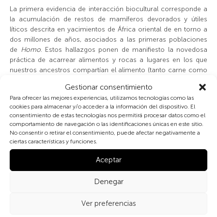
La primera evidencia de interacción biocultural corresponde a
la acumulación de restos de mamíferos devorados y útiles
líticos descrita en yacimientos de África oriental de en torno a
dos millones de años, asociados a las primeras poblaciones
de
Homo
. Estos hallazgos ponen de manifiesto la novedosa
práctica de acarrear alimentos y rocas a lugares en los que
nuestros ancestros compartían el alimento (tanto carne como
vegetales, además de huevos y pequeños animales) y
Gestionar consentimiento
fabricaban sus utensilios. Debemos a Glynn Isaac (1937-1985)
Para ofrecer las mejores experiencias, utilizamos tecnologías como las
la descripción de estas nuevas pautas, que han de ser
cookies para almacenar y/o acceder a la información del dispositivo. El
consideradas básicas en el desarrollo de una nueva
consentimiento de estas tecnologías nos permitirá procesar datos como el
sociabilidad construida sobre la confianza, la reciprocidad y la
comportamiento de navegación o las identificaciones únicas en este sitio.
equidad entre sus miembros a partir del reparto de tareas
No consentir o retirar el consentimiento, puede afectar negativamente a
intercambiables dependiendo de su edad y sexo.
ciertas características y funciones.
Aceptar
El uso de herramientas y la diversificación de alimentos de alto
contenido energético determinaron tempranamente en
Denegar
nuestro género la reducción dentaria (así lo muestran ya los
restos hallados de en Ledi-Geraru, en Etiopía, de 2,8 millones
Ver preferencias
de años, los más antiguos de Homo) e impulsaron
inmediatamente después el crecimiento absoluto y relativo del