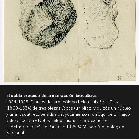
El doble proceso de la interacción biocultural
1924-1925. Dibujos del arqueólogo belga Luis Siret Cels
(1860-1934) de tres piezas líticas (un bifaz, y quizás un núcleo
y una lasca) recuperadas del yacimiento marroquí de El Hajab
y descritas en «'Notes paléolithiques marocaines'»
('L'Anthropologie', de París) en 1925 © Museo Arqueológico
Nacional