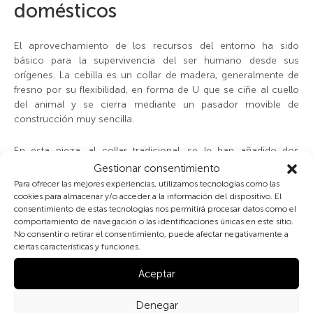
domésticos
El aprovechamiento de los recursos del entorno ha sido
básico para la supervivencia del ser humano desde sus
orígenes. La cebilla es un collar de madera, generalmente de
fresno por su flexibilidad, en forma de U que se ciñe al cuello
del animal y se cierra mediante un pasador movible de
construcción muy sencilla.
En esta pieza, al collar tradicional, se le han añadido dos
elementos punzantes, convirtiéndolo en un rústico pero
Gestionar consentimiento
efectivo destetador.
Para ofrecer las mejores experiencias, utilizamos tecnologías como las
cookies para almacenar y/o acceder a la información del dispositivo. El
consentimiento de estas tecnologías nos permitirá procesar datos como el
Su uso y función es simple: se coloca en torno al cuello del
comportamiento de navegación o las identificaciones únicas en este sitio.
ternero y cuando éste se acerca a las ubres de la madre le
No consentir o retirar el consentimiento, puede afectar negativamente a
provoca un pinchazo que hace que la vaca propicie una coz al
ciertas características y funciones.
ternero. Ante el rechazo, el animal tiende progresivamente a
abandonar el intento de ser amamantado, dejando de este
Aceptar
modo la leche a disposición de los propietarios de los
animales.
Denegar