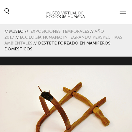
Togg
navi
//
MUSEO
//
EXPOSICIONES TEMPORALES
//
AÑO
2017
//
ECOLOGÍA HUMANA: INTEGRANDO PERSPECTIVAS
AMBIENTALES
//
DESTETE FORZADO EN MAMÍFEROS
DOMÉSTICOS