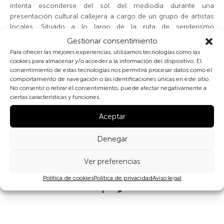
intenta esconderse del sol del mediodía durante una
presentación cultural callejera a cargo de un grupo de artistas
locales. Situado a lo largo de la ruta de senderismo
internacionalmente famosa Quilotoa Loop, Chugchilán es un
Gestionar consentimiento
pequeño pueblo andino ubicado en el condado de Sigchos, en
Para ofrecer las mejores experiencias, utilizamos tecnologías como las
la provincia de Cotopaxi, Ecuador. Con elevaciones que van
cookies para almacenar y/o acceder a la información del dispositivo. El
desde los 2.600 a los 3.800 metros, ofrece innumerables
consentimiento de estas tecnologías nos permitirá procesar datos como el
experiencias de senderismo, y es el hogar de una población de
comportamiento de navegación o las identificaciones únicas en este sitio.
No consentir o retirar el consentimiento, puede afectar negativamente a
aproximadamente 6.000 personas. La tradición andina
ciertas características y funciones.
prospera en esta área y sus numerosos mercados locales nos
ofrecen la oportunidad de observar su cultura y forma de vida.
Aceptar
Denegar
Ver preferencias
Compartir
Política de cookies
Política de privacidad
Aviso legal