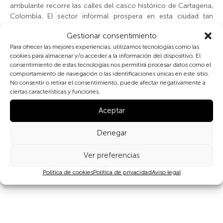
ambulante recorre las calles del casco histórico de Cartagena,
Colombia. El sector informal prospera en esta ciudad tan
turística que recibe un número cada vez mayor de viajeros
Gestionar consentimiento
cada año, como parte de un despertar colombiano gracias a
Para ofrecer las mejores experiencias, utilizamos tecnologías como las
una mayor seguridad y estabilidad política después de años de
cookies para almacenar y/o acceder a la información del dispositivo. El
guerra civil. Fundada en 1533 por el conquistador español
consentimiento de estas tecnologías nos permitirá procesar datos como el
Pedro de Heredia, la ciudad fue uno de los principales puertos
comportamiento de navegación o las identificaciones únicas en este sitio.
comerciales durante la época colonial. Gabriel García
No consentir o retirar el consentimiento, puede afectar negativamente a
Márquez solía pasear por Cartagena buscando inspiración
ciertas características y funciones.
para sus novelas en cada rincón de la ciudad
Aceptar
Denegar
Ver preferencias
Compartir
Política de cookies
Política de privacidad
Aviso legal