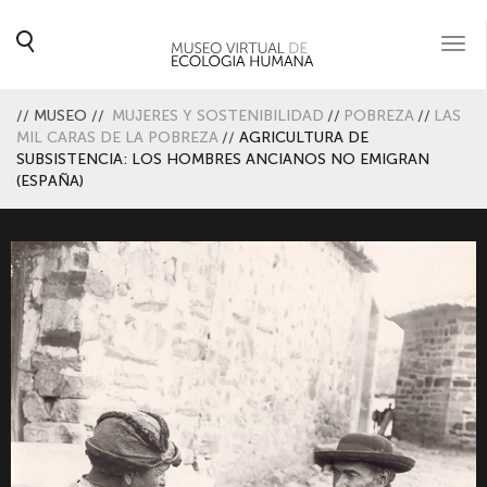
Togg
navi
//
MUSEO
//
MUJERES Y SOSTENIBILIDAD
//
POBREZA
//
LAS
MIL CARAS DE LA POBREZA
//
AGRICULTURA DE
SUBSISTENCIA: LOS HOMBRES ANCIANOS NO EMIGRAN
(ESPAÑA)