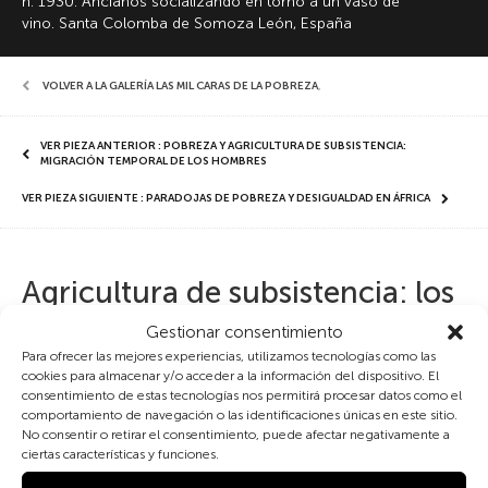
h. 1930. Ancianos socializando en torno a un vaso de
vino. Santa Colomba de Somoza León, España
VOLVER A LA GALERÍA LAS MIL CARAS DE LA POBREZA
,
VER PIEZA ANTERIOR : POBREZA Y AGRICULTURA DE SUBSISTENCIA:
MIGRACIÓN TEMPORAL DE LOS HOMBRES
VER PIEZA SIGUIENTE : PARADOJAS DE POBREZA Y DESIGUALDAD EN ÁFRICA
Agricultura de subsistencia: los
hombres ancianos no emigran
Gestionar consentimiento
Para ofrecer las mejores experiencias, utilizamos tecnologías como las
(España)
cookies para almacenar y/o acceder a la información del dispositivo. El
consentimiento de estas tecnologías nos permitirá procesar datos como el
comportamiento de navegación o las identificaciones únicas en este sitio.
La pobreza tiene mil caras, pero una de las más frecuentes y persistentes
No consentir o retirar el consentimiento, puede afectar negativamente a
ciertas características y funciones.
a lo largo de la historia es la de las familias rurales de subsistencia. Las
mujeres debían de asumir gran parte de las labores agrícolas a lo largo