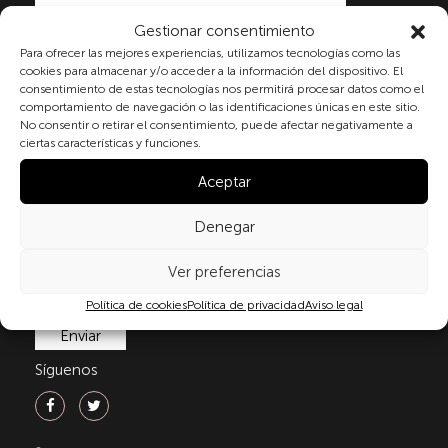
Gestionar consentimiento
Al marcar la casilla y enviar este formulario, usted
Para ofrecer las mejores experiencias, utilizamos tecnologías como las
consiente expresamente el tratamiento de sus datos
cookies para almacenar y/o acceder a la información del dispositivo. El
consentimiento de estas tecnologías nos permitirá procesar datos como el
personales conforme a la normativa vigente en
comportamiento de navegación o las identificaciones únicas en este sitio.
materia de protección de datos personales, en
No consentir o retirar el consentimiento, puede afectar negativamente a
particular, de acuerdo con lo dispuesto en el
ciertas características y funciones.
Reglamento (UE) 2016/679 del Parlamento Europeo y
del Consejo de 27 de abril de 2016 (RGPD) y la Ley
Aceptar
Orgánica 3/2018, de 5 de diciembre, de Protección de
Datos Personales y garantía de los derechos
Denegar
digitale(LOPDGDD). Para más información puede
consultar nuestra
política de privacidad
.
Ver preferencias
Política de cookies
Política de privacidad
Aviso legal
Síguenos