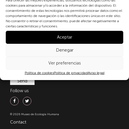
Para ofrecer las mejores experiencias, utilizamos tecnologías como las
cookies para almacenar y/o acceder a la información del dispositivo. El
consentimiento de estas tecnologías nos permitirá procesar datos como el
By checking the box and submitting this form, you
comportamiento de navegación o las identificaciones únicas en este sitio.
expressly consent to the processing of your personal
No consentir o retirar el consentimiento, puede afectar negativamente a
ciertas características y funciones.
data in accordance with the current regulations on
personal data protection, in particular, as set out in
Aceptar
Regulation (EU) 2016/679 of the European Parliament
and of the Council of 27 April 2016 (GDPR) and
Denegar
Organic Law 3/2018 of 5 December on the Protection
of Personal Data and Guarantee of Digital Rights
Ver preferencias
(LOPDGDD). For more information, you can consult
our
privacy policy
.
Política de cookies
Política de privacidad
Aviso legal
Follow us
© 2026 Museo de Ecología Humana
Contact