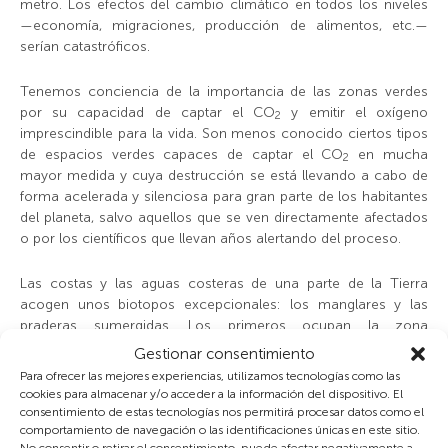
metro. Los efectos del cambio climático en todos los niveles
—economía, migraciones, producción de alimentos, etc.—
serían catastróficos.
Tenemos conciencia de la importancia de las zonas verdes
por su capacidad de captar el
CO
y emitir el oxígeno
2
imprescindible para la vida. Son menos conocido ciertos tipos
de espacios verdes capaces de captar el
CO
en mucha
2
mayor medida y cuya destrucción se está llevando a cabo de
forma acelerada y silenciosa para gran parte de los habitantes
del planeta, salvo aquellos que se ven directamente afectados
o por los científicos que llevan años alertando del proceso.
Las costas y las aguas costeras de una parte de la Tierra
acogen unos biotopos excepcionales: los manglares y las
praderas sumergidas. Los primeros ocupan la zona
intermareal de parte de las costas tropicales y subtropicales y
Gestionar consentimiento
son distintas especies de árboles y arbustos, a veces más de
Para ofrecer las mejores experiencias, utilizamos tecnologías como las
14, resistentes al agua salada. Su importancia es enorme: por
cookies para almacenar y/o acceder a la información del dispositivo. El
un lado, son sistemas muy productivos ya que sirven de
consentimiento de estas tecnologías nos permitirá procesar datos como el
refugio a muchas especies de aves, anfibios, reptiles y peces,
comportamiento de navegación o las identificaciones únicas en este sitio.
No consentir o retirar el consentimiento, puede afectar negativamente a