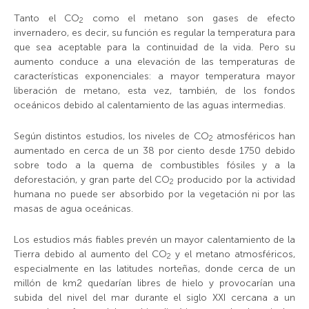
Tanto el
CO
como el metano son gases de efecto
2
invernadero, es decir, su función es regular la temperatura para
que sea aceptable para la continuidad de la vida. Pero su
aumento conduce a una elevación de las temperaturas de
características exponenciales: a mayor temperatura mayor
liberación de metano, esta vez, también, de los fondos
oceánicos debido al calentamiento de las aguas intermedias.
Según distintos estudios, los niveles de
CO
atmosféricos han
2
aumentado en cerca de un 38 por ciento desde 1750 debido
sobre todo a la quema de combustibles fósiles y a la
deforestación, y gran parte del
CO
producido por la actividad
2
humana no puede ser absorbido por la vegetación ni por las
masas de agua oceánicas.
Los estudios más fiables prevén un mayor calentamiento de la
Tierra debido al aumento del
CO
y el metano atmosféricos,
2
especialmente en las latitudes norteñas, donde cerca de un
millón de km
2
quedarían libres de hielo y provocarían una
subida del nivel del mar durante el siglo XXI cercana a un