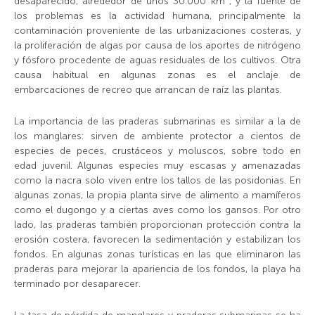
desaparecido, alrededor de unos 30.000
km
, y la fuente de
los problemas es la actividad humana, principalmente la
contaminación proveniente de las urbanizaciones costeras, y
la proliferación de algas por causa de los aportes de nitrógeno
y fósforo procedente de aguas residuales de los cultivos. Otra
causa habitual en algunas zonas es el anclaje de
embarcaciones de recreo que arrancan de raíz las plantas.
La importancia de las praderas submarinas es similar a la de
los manglares: sirven de ambiente protector a cientos de
especies de peces, crustáceos y moluscos, sobre todo en
edad juvenil. Algunas especies muy escasas y amenazadas
como la nacra solo viven entre los tallos de las posidonias. En
algunas zonas, la propia planta sirve de alimento a mamíferos
como el dugongo y a ciertas aves como los gansos. Por otro
lado, las praderas también proporcionan protección contra la
erosión costera, favorecen la sedimentación y estabilizan los
fondos. En algunas zonas turísticas en las que eliminaron las
praderas para mejorar la apariencia de los fondos, la playa ha
terminado por desaparecer.