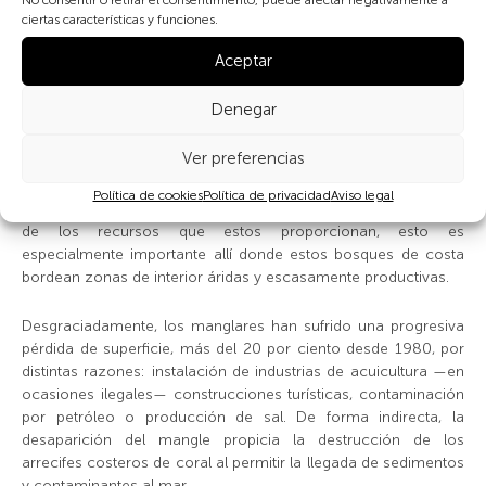
tanto en su estado adulto como en etapas juveniles más
ciertas características y funciones.
indefensas. A su amparo, el ser humano ha creado
explotaciones tradicionales, aprovechando su alta
Aceptar
productividad. Por otro lado, los manglares impiden la erosión
costera y forman un sistema de amortiguación del oleaje ante
Denegar
tsunamis y otras catástofres similares. En tercer lugar, los
manglares son capaces de atrapar contaminantes y purificar
Ver preferencias
las aguas, convirtiendo gases de efecto invernadero, como el
óxido nitroso, en nitrógeno. Por último, los manglares
Política de cookies
Política de privacidad
Aviso legal
mantienen poblaciones humanas que hacen un uso sostenible
de los recursos que estos proporcionan, esto es
especialmente importante allí donde estos bosques de costa
bordean zonas de interior áridas y escasamente productivas.
Desgraciadamente, los manglares han sufrido una progresiva
pérdida de superficie, más del 20 por ciento desde 1980, por
distintas razones: instalación de industrias de acuicultura —en
ocasiones ilegales— construcciones turísticas, contaminación
por petróleo o producción de sal. De forma indirecta, la
desaparición del mangle propicia la destrucción de los
arrecifes costeros de coral al permitir la llegada de sedimentos
y contaminantes al mar.