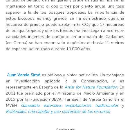
La tasa de pérdida de manglares y praderas submarinas se ha
mantenido en torno al dos o tres por ciento anual, una tasa
superior a la de los bosques tropicales. La importancia de
estos biotopos es muy grande, se ha demostrado que una
hectárea de pradera puede captar más
CO
que 17 hectáreas
2
de bosque tropical y que los fondos marinos llegan a acumular
cantidades ingentes de carbono: en una bahía de Cadaqués
(en Girona) se han encontrado depósitos de hasta 11 metros
de espesor, acumulado durante 10.000 años.
Juan Varela Simó
es biólogo y pintor naturalista. Ha trabajado
en investigación aplicada a la Conservación, y es
representante en España de la
Artist for Nature Foundation
. En
2001 fue premiado por el Ministerio de Medio Ambiente y en
2015 por la Fundación BBVA. También de Varela Simó en el
MVEH
Ganadería extensiva, explotaciones tradicionales
y
Robledales, cría caballar y uso sostenible de los recursos