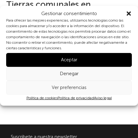
Tierras comunales en
Gestionar consentimiento
desaparición (Turquía):
Para ofrecer las mejores experiencias, utilizamos tecnologías como las
cookies para almacenar y/o acceder a la información del dispositivo. El
premisas y promesas del futuro
consentimiento de estas tecnologías nos permitirá procesar datos como el
comportamiento de navegación o las identificaciones únicas en este sitio.
No consentir o retirar el consentimiento, puede afectar negativamente a
Aire
ciertas características y funciones.
Aceptar
Denegar
Compartir
Ver preferencias
Política de cookies
Política de privacidad
Aviso legal
Suscribete a nuestra newsletter