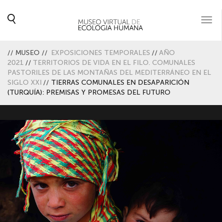
Togg
navi
//
MUSEO
//
EXPOSICIONES TEMPORALES
//
AÑO
2021
//
TERRITORIOS DE VIDA EN EL FILO. COMUNALES
PASTORILES DE LAS MONTAÑAS DEL MEDITERRÁNEO EN EL
SIGLO XXI
//
TIERRAS COMUNALES EN DESAPARICIÓN
(TURQUÍA): PREMISAS Y PROMESAS DEL FUTURO