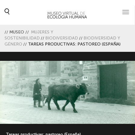
Togg
navi
//
MUSEO
//
MUJERES Y
SOSTENIBILIDAD
//
BIODIVERSIDAD
//
BIODIVERSIDAD Y
GÉNERO
//
TAREAS PRODUCTIVAS: PASTOREO (ESPAÑA)
Tareas productivas: pastoreo (España)