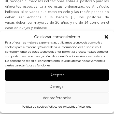
XI, recogen numerosas indicaciones sobre el pastoreo para las
diferentes especies. Una de estas ordenanzas, de Andiñuela,
indicaba: «Las vacas que están en celo y las recién paridas no
deben ser echadas a la becera […] los pastores de
vacas deben ser mayores de 20 años y no de 14 como en el
caso de ovejas y cabras».
Gestionar consentimiento
La venta anual de las crías de ganado sigue proporcionado un
Para ofrecer las mejores experiencias, utilizamos tecnologías como las
importante aporte económico a las familias. El censo actual de
cookies para almacenar y/o acceder a la información del dispositivo. El
las diferentes especies de ganado en Castilla-León evidencia
consentimiento de estas tecnologías nos permitirá procesar datos como el
este hecho, de manera que entorno al 80% de las cabezas
comportamiento de navegación o las identificaciones únicas en este sitio.
corresponden a animales menores de 12 meses, el 17% a
No consentir o retirar el consentimiento, puede afectar negativamente a
ciertas características y funciones.
hembras para cría y el 3% a sementales.
Aceptar
En la imagen, la mujer lleva el ganado como vecera del
pastoreo comunal, por el que los vecinos realizaban turnos
Denegar
periódicos para sacar el ganado de todos ellos.
Ver preferencias
Política de cookies
Política de privacidad
Aviso legal