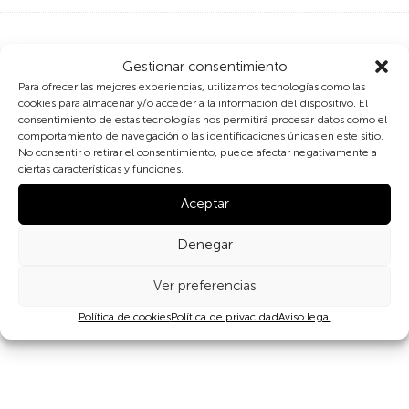
Otras formas de vida (España):
Gestionar consentimiento
Para ofrecer las mejores experiencias, utilizamos tecnologías como las
inofensivamente nos
cookies para almacenar y/o acceder a la información del dispositivo. El
consentimiento de estas tecnologías nos permitirá procesar datos como el
desplegamos
comportamiento de navegación o las identificaciones únicas en este sitio.
No consentir o retirar el consentimiento, puede afectar negativamente a
ciertas características y funciones.
Otras formas de conservación
Aceptar
Denegar
Ver preferencias
Compartir
Política de cookies
Política de privacidad
Aviso legal