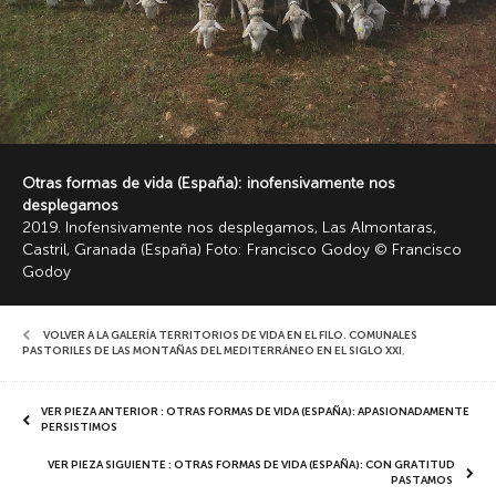
Otras formas de vida (España): inofensivamente nos
desplegamos
2019. Inofensivamente nos desplegamos, Las Almontaras,
Castril, Granada (España) Foto: Francisco Godoy © Francisco
Godoy
VOLVER A LA GALERÍA TERRITORIOS DE VIDA EN EL FILO. COMUNALES
PASTORILES DE LAS MONTAÑAS DEL MEDITERRÁNEO EN EL SIGLO XXI
,
VER PIEZA ANTERIOR : OTRAS FORMAS DE VIDA (ESPAÑA): APASIONADAMENTE
PERSISTIMOS
VER PIEZA SIGUIENTE : OTRAS FORMAS DE VIDA (ESPAÑA): CON GRATITUD
PASTAMOS