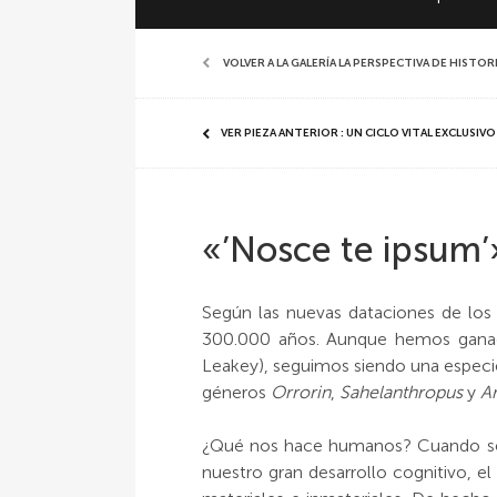
VOLVER A LA GALERÍA LA PERSPECTIVA DE HISTO
VER PIEZA ANTERIOR : UN CICLO VITAL EXCLUSI
«’Nosce te ipsum’
Según las nuevas dataciones de los 
300.000 años. Aunque hemos ganado
Leakey), seguimos siendo una espec
géneros
Orrorin
,
Sahelanthropus
y
Ar
¿Qué nos hace humanos? Cuando se f
nuestro gran desarrollo cognitivo, el