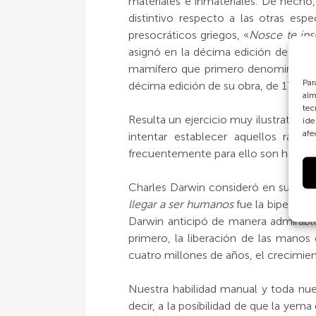
materiales e inmateriales. De hecho
distintivo respecto a las otras esp
presocráticos griegos, «
Nosce te ip
asignó en la décima edición de su 
mamífero que primero denominó Ant
Par
décima edición de su obra, de 1758, P
alm
tec
Resulta un ejercicio muy ilustrativ
ide
afe
intentar establecer aquellos ras
frecuentemente para ello son hacerl
Charles Darwin consideró en su obr
llegar a ser humanos
fue la bipedest
Darwin anticipó de manera admirabl
primero, la liberación de las mano
cuatro millones de años, el crecimien
Nuestra habilidad manual y toda nues
decir, a la posibilidad de que la yem