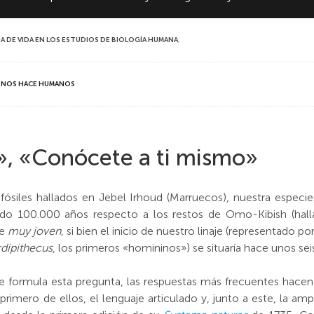
RIA DE VIDA EN LOS ESTUDIOS DE BIOLOGÍA HUMANA
,
VO NOS HACE HUMANOS
», «Conócete a ti mismo»
fósiles hallados en Jebel Irhoud (Marruecos), nuestra especi
 100.000 años respecto a los restos de Omo-Kibish (halla
ie
muy joven,
si bien el inicio de nuestro linaje (representado p
dipithecus
, los primeros «homininos») se situaría hace unos sei
ormula esta pregunta, las respuestas más frecuentes hacen r
 primero de ellos, el lenguaje articulado y, junto a este, la a