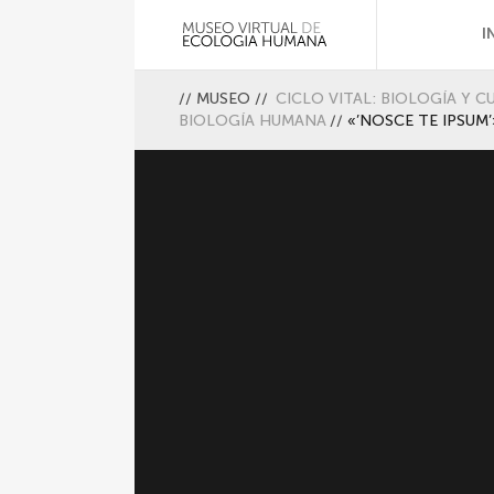
I
//
MUSEO
//
CICLO VITAL: BIOLOGÍA Y C
BIOLOGÍA HUMANA
//
«’NOSCE TE IPSUM