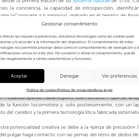
, desde la primera edición de su
Systema naturae
de 1735, Ca
ecies la conciencia, la capacidad de introspección, identifi
sum
» («Conócete a ti mismo»), grabado en el templo de Apolo
obra (1758) nuestro nombre de especie,
Homo sapiens
, incluy
Gestionar consentimiento
ropomorpha («antropomorfos», por cuanto se asemejaban a l
a ofrecer las mejores experiencias, utilizamos tecnologías como las cookies para
rimates («los primeros»).
acenar y/o acceder a la información del dispositivo. El consentimiento de estas
nologías nos permitirá procesar datos como el comportamiento de navegación o l
o observar cómo se humanizan los personajes animados infanti
ntificaciones únicas en este sitio. No consentir o retirar el consentimiento, puede
ctar negativamente a ciertas características y funciones.
gos que nos definen como seres humanos. Los rasgos an
os bípedos y dotarles de manos como las nuestras.
Aceptar
Denegar
Ver preferencias
a
The Descent of Man and Selection in Relation to Sex
(1871) q
ación (o bipedalismo), la adopción de un nuevo tipo de locomoc
Política de cookies
Política de privacidad
Aviso legal
e —cuando apenas había registro fósil humano— que de la bi
s de la función locomotora y, solo posteriormente, con un 
to del cerebro y la primera tecnología lítica fabricada sistemá
tra potencialidad creativa se debe a la «pinza de precisión» (
a del pulgar haga contacto con las yemas del resto de dedos de