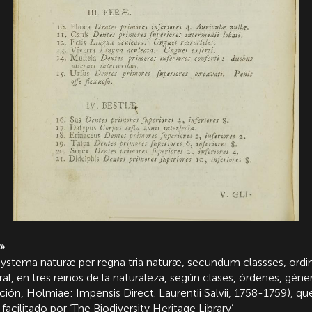
»
‘Systema naturæ per regna tria naturæ, secundum classses, ordi
ural, en tres reinos de la naturaleza, según clases, órdenes, géne
ición, Holmiae: Impensis Direct. Laurentii Salvii, 1758-1759), 
acilitado por ‘The Biodiversity Heritage Library’