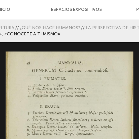
NICIO
ESPACIOS EXPOSITIVOS
ULTURA
//
¿QUÉ NOS HACE HUMANOS?
//
LA PERSPECTIVA DE HIS
’», «CONÓCETE A TI MISMO»