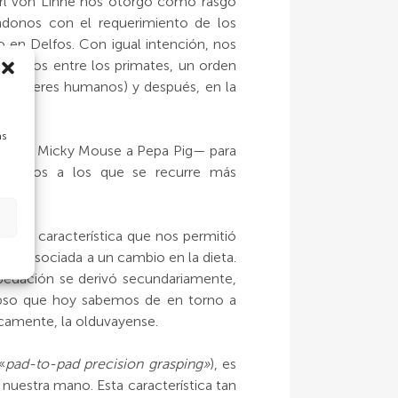
rl von Linné nos otorgó como rasgo
cándonos con el requerimiento de los
 en Delfos. Con igual intención, nos
éndonos entre los primates, un orden
os seres humanos) y después, en la
as
les —de Micky Mouse a Pepa Pig— para
atómicos a los que se recurre más
ue la característica que nos permitió
ión asociada a un cambio en la dieta.
pedación se derivó secundariamente,
lapso que hoy sabemos de en torno a
ticamente, la olduvayense.
«
pad-to-pad precision grasping»
), es
 nuestra mano. Esta característica tan