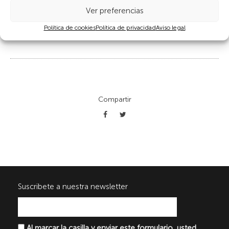
Ver preferencias
Los plantones se reparten entre todos los bancales del huerto.
Cada persona coge los que necesite en el cambio de estación
Política de cookies
Política de privacidad
Aviso legal
para poder empezar a plantar en su bancal.
Compartir
Suscribete a nuestra newsletter
Al marcar la casilla y enviar este formulario, usted