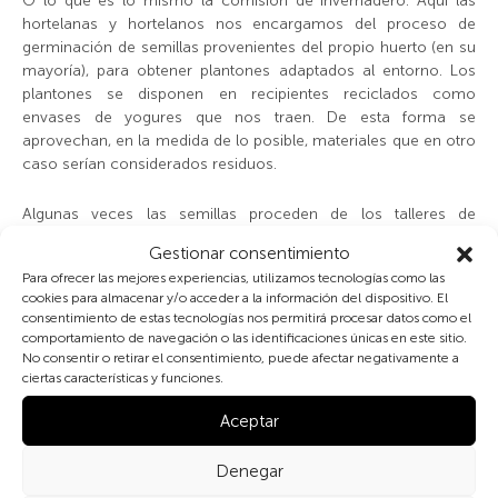
O lo que es lo mismo la comisión de invernadero. Aquí las
hortelanas y hortelanos nos encargamos del proceso de
germinación de semillas provenientes del propio huerto (en su
mayoría), para obtener plantones adaptados al entorno. Los
plantones se disponen en recipientes reciclados como
envases de yogures que nos traen. De esta forma se
aprovechan, en la medida de lo posible, materiales que en otro
caso serían considerados residuos.
Algunas veces las semillas proceden de los talleres de
intercambio que organiza el Retiro, así como de algún huerto
Gestionar consentimiento
ecológico que colabora.
Para ofrecer las mejores experiencias, utilizamos tecnologías como las
cookies para almacenar y/o acceder a la información del dispositivo. El
En primavera y en otoño convocamos jornadas para hacer los
consentimiento de estas tecnologías nos permitirá procesar datos como el
semilleros de verano e invierno, respectivamente. La comisión
comportamiento de navegación o las identificaciones únicas en este sitio.
de invernadero se encarga de llevarlas a cabo, y todas las
No consentir o retirar el consentimiento, puede afectar negativamente a
ciertas características y funciones.
personas del huerto están invitadas a participar en la
elaboración de plantones. Las pequeñas plantas permanecen
Aceptar
en el invernadero durante sus primeras semanas de vida y
reciben visitas de las hortelanas encargadas que las riegan
Denegar
cada pocos días y observan su evolución.