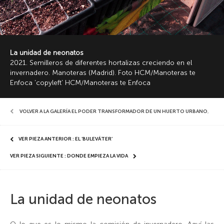
La unidad de neonatos
2021. Semilleros de diferentes hortalizas creciendo en el
invernadero. Manoteras (Madrid). Foto HCM/Manoteras te
Enfoca ‘copyleft’ HCM/Manoteras te Enfoca
VOLVER A LA GALERÍA EL PODER TRANSFORMADOR DE UN HUERTO URBANO
,
VER PIEZA ANTERIOR : EL ‘BULEVÁTER’
VER PIEZA SIGUIENTE : DONDE EMPIEZA LA VIDA
La unidad de neonatos