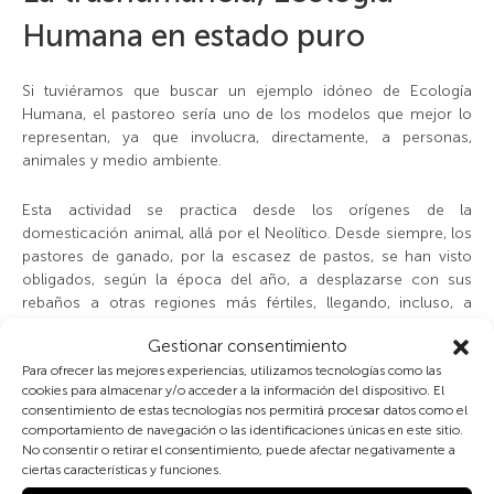
Humana en estado puro
Si tuviéramos que buscar un ejemplo idóneo de Ecología
Humana, el pastoreo sería uno de los modelos que mejor lo
representan, ya que involucra, directamente, a personas,
animales y medio ambiente.
Esta actividad se practica desde los orígenes de la
domesticación animal, allá por el Neolítico. Desde siempre, los
pastores de ganado, por la escasez de pastos, se han visto
obligados, según la época del año, a desplazarse con sus
rebaños a otras regiones más fértiles, llegando, incluso, a
atravesar la Península Ibérica de norte a sur. A lo largo de los
Gestionar consentimiento
siglos, estos caminos se fueron estableciendo de forma fija,
Para ofrecer las mejores experiencias, utilizamos tecnologías como las
creándose las vías pecuarias y, por tanto, la Trashumancia.
cookies para almacenar y/o acceder a la información del dispositivo. El
consentimiento de estas tecnologías nos permitirá procesar datos como el
La importancia que la ganadería ha tenido desde siempre en la
comportamiento de navegación o las identificaciones únicas en este sitio.
economía y los beneficios de que ésta generaba a la Corona,
No consentir o retirar el consentimiento, puede afectar negativamente a
llevó a Alfonso X a regular y ordenar la trashumancia, creando
ciertas características y funciones.
el “Honrado Concejo de la Mesta”, institución que unirá a los