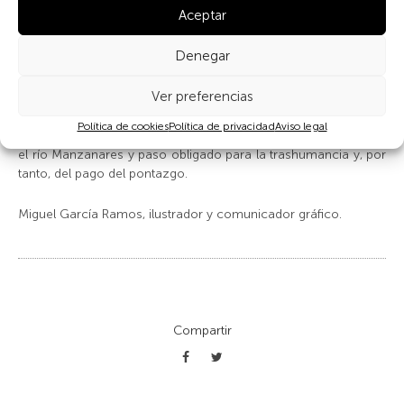
Aceptar
ganaderos trashumantes y les asegurará la existencia de tierra
Eso sí, en contraprestación, tendrán
de pastos para sus rebaños.
que pagar un impuesto (pontazgo) a las Arcas del Rey al paso de ciertos
Denegar
puntos concretos de esas vías pecuarias, como son puentes o villas.
Ver preferencias
La ilustración muestra una vista del puente medieval a la
Política de cookies
Política de privacidad
Aviso legal
entrada de Manzanares El Real (Madrid), puente que atraviesa
el río Manzanares y paso obligado para la trashumancia y, por
tanto, del pago del pontazgo.
Miguel García Ramos, ilustrador y comunicador gráfico.
Compartir