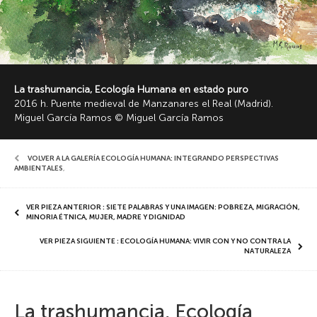
La trashumancia, Ecología Humana en estado puro
2016 h. Puente medieval de Manzanares el Real (Madrid).
Miguel García Ramos © Miguel García Ramos
VOLVER A LA GALERÍA ECOLOGÍA HUMANA: INTEGRANDO PERSPECTIVAS
AMBIENTALES
,
VER PIEZA ANTERIOR : SIETE PALABRAS Y UNA IMAGEN: POBREZA, MIGRACIÓN,
MINORIA ÉTNICA, MUJER, MADRE Y DIGNIDAD
VER PIEZA SIGUIENTE : ECOLOGÍA HUMANA: VIVIR CON Y NO CONTRA LA
NATURALEZA
La trashumancia, Ecología