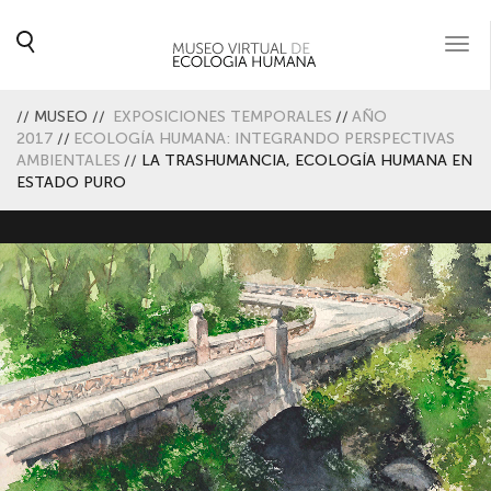
Togg
navi
//
MUSEO
//
EXPOSICIONES TEMPORALES
//
AÑO
2017
//
ECOLOGÍA HUMANA: INTEGRANDO PERSPECTIVAS
AMBIENTALES
//
LA TRASHUMANCIA, ECOLOGÍA HUMANA EN
ESTADO PURO