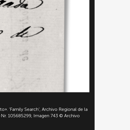
o». ‘Family Search’, Archivo Regional de la
Nr. 105685299, Imagen 743 © Archivo