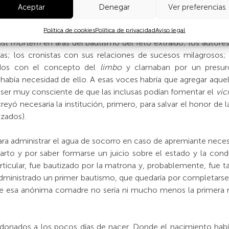
to social y cultural de ese afán por no dejar morir a ningún
Aceptar
Denegar
Ver preferencias
r una breve resurrección del niño, justo el tiempo para ser b
razadas a trabajos duros, por el peligro de abortar que le h
Política de cookies
Política de privacidad
Aviso legal
ost mortem
en aras del bautismo del feto extraído; los autores
s; los cronistas con sus relaciones de sucesos milagrosos
ados con el concepto del
limbo
y clamaban por un presuro
 había necesidad de ello. A esas voces habría que agregar aquel
 ser muy consciente de que las inclusas podían fomentar el
vic
eyó necesaria la institución, primero, para salvar el honor de 
izados).
ra administrar el agua de socorro en caso de apremiante necesid
arto y por saber formarse un juicio sobre el estado y la cond
ticular, fue bautizado por la matrona y, probablemente, fue tam
a administrado un primer bautismo, que quedaría por completarse
ue esa anónima comadre no sería ni mucho menos la primera 
donados a los pocos días de nacer. Donde el nacimiento había