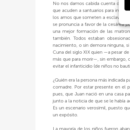
No nos damos cabida cuenta del impac
que acuden a santuarios para implora
los amos que someten a esclavas emba
se pronuncia a favor de la cesárea
p
una mejor formación de las matrona
también. Todos estaban obsesion
nacimiento, o sin demora ninguna, si
Cuna del siglo XIX quien —a pesar de
más que para morir—, sin embargo, cr
evitar el infanticidio (de niños no baut
¿Quién era la persona más indicada pa
comadre. Por estar presente en el p
pues, que Juan nació en una casa par
junto a la noticia de que se le habí
Es un escenario verosímil, puesto q
un expósito.
La mayoría de los niños fueron aban