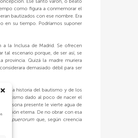
 Concepción. Ese santo varón, o beato
 tiempo como figura a conmemorar el
y eran bautizados con ese nombre. Era
smo en su tiempo. Podríamos suponer
n a la Inclusa de Madrid. Se ofrecen
 tal escenario porque, de ser así, se
 provincia. Quizá la madre muriera
 considerara demasiado débil para ser
iado la historia del bautismo y de los
un bautismo dado al poco de nacer el
a persona presente le vierte agua de
 salvación eterna. De no obrar con esa
as
imbus puerorum
que, según creencia