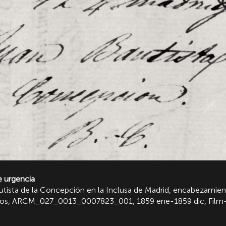
e urgencia
utista de la Concepción en la Inclusa de Madrid, encabezamient
anos, ARCM_027_0013_0007823_001, 1859 ene-1859 dic, Film-