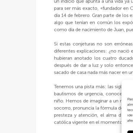
un indicio que apunta a una vida ya 
para ser más exacto, «fundador en 
día 14 de febrero. Gran parte de los
algo que tenían en común los expós
como día de nacimiento de Juan, pues
Si estas conjeturas no son erróneas
diferentes explicaciones: ¿no nació 
hubieran anotado los cuatro ducad
después de dar a luz y solo entonces
sacado de casa nada más nacer en un
Tenemos una pista más: las siglas B
bautismos de urgencia, conocerá bie
Par
niño. Hemos de imaginar a un niño q
alm
socorro, pronuncia la fórmula del ba
tec
presteza y atención, el alma de la 
ide
afe
católica vigente en el momento, no sig