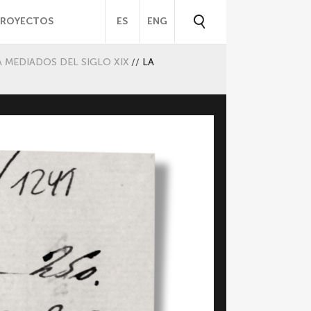
PROYECTOS
ES
ENG
A MEDIADOS DEL SIGLO XIX
//
LA