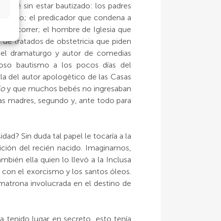
 bebé sin estar bautizado: los padres
autizado; el predicador que condena a
acen correr; el hombre de Iglesia que
 de tratados de obstetricia que piden
; el dramaturgo y autor de comedias
so bautismo a los pocos días del
la del autor apologético de las Casas
io
y que muchos bebés no ingresaban
las madres, segundo y, ante todo para
ad? Sin duda tal papel le tocaría a la
ición del recién nacido. Imaginamos,
bién ella quien lo llevó a la Inclusa
 con el exorcismo y los santos óleos.
matrona involucrada en el destino de
 tenido lugar en secreto, esto tenía