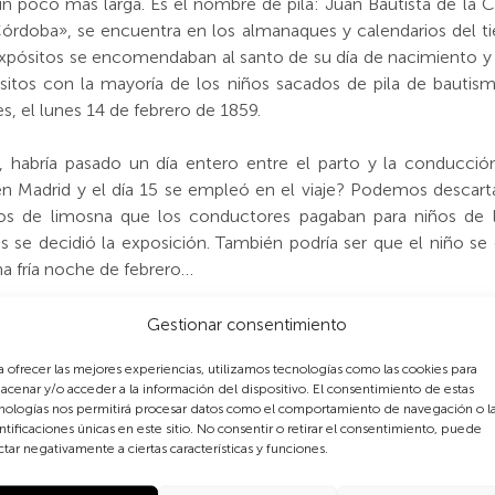
un poco más larga. Es el nombre de pila: Juan Bautista de la
Córdoba», se encuentra en los almanaques y calendarios del
 expósitos se encomendaban al santo de su día de nacimiento 
itos con la mayoría de los niños sacados de pila de bauti
, el lunes 14 de febrero de 1859.
, habría pasado un día entero entre el parto y la conducció
en Madrid y el día 15 se empleó en el viaje? Podemos descartar
os de limosna que los conductores pagaban para niños de la
 se decidió la exposición. También podría ser que el niño se
a fría noche de febrero…
.C. que se resuelven como «bajo condición
»
. Quien haya estud
Gestionar consentimiento
n ese término. Solía emplearse cuando se tenía noticia de 
a ofrecer las mejores experiencias, utilizamos tecnologías como las cookies para
ue nace con poca fuerza vital, acaso antes de tiempo, y algun
acenar y/o acceder a la información del dispositivo. El consentimiento de estas
utismo, da un nombre al niño y,
solo así
, le abre el camino a la
nologías nos permitirá procesar datos como el comportamiento de navegación o l
criatura estará condenada a pasar a las grises regiones del
l
ntificaciones únicas en este sitio. No consentir o retirar el consentimiento, puede
ctar negativamente a ciertas características y funciones.
nificaba ni pena ni gloria.