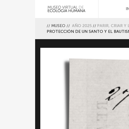
I
//
MUSEO
//
AÑO 2025
//
PARIR, CRIAR 
PROTECCIÓN DE UN SANTO Y EL BAUTI