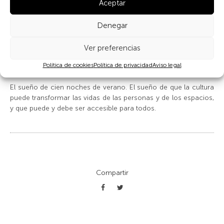
2024 tuvimos otro, no menos especial: el viernes que
Aceptar
cumplimos cien noches. Fue el viernes 21 de junio.
Preparamos muchas cosas con nuestra marca: mucho amor
Denegar
e ilusión: videos, Foto, un photocall, juegos. Y como colofón,
repetimos la primera actuación, la del 20 de mayo de 2016,
Ver preferencias
con nuestro vecino, el cantautor Rafa Sanchez. Todo muy
emotivo.
Política de cookies
Política de privacidad
Aviso legal
El sueño de cien noches de verano. El sueño de que la cultura
puede transformar las vidas de las personas y de los espacios,
y que puede y debe ser accesible para todos.
Compartir