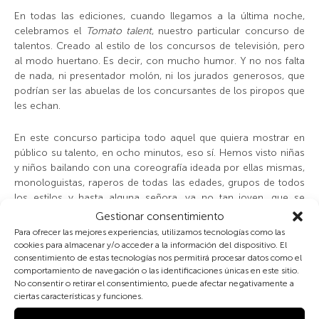
En todas las ediciones, cuando llegamos a la última noche,
celebramos el
Tomato talent
, nuestro particular concurso de
talentos. Creado al estilo de los concursos de televisión, pero
al modo huertano. Es decir, con mucho humor. Y no nos falta
de nada, ni presentador molón, ni los jurados generosos, que
podrían ser las abuelas de los concursantes de los piropos que
les echan.
En este concurso participa todo aquel que quiera mostrar en
público su talento, en ocho minutos, eso sí. Hemos visto niñas
y niños bailando con una coreografía ideada por ellas mismas,
monologuistas, raperos de todas las edades, grupos de todos
los estilos y hasta alguna señora, ya no tan joven, que se
anima a cantar. Un trampolín a la fama, al menos en el barrio.
Gestionar consentimiento
Para ofrecer las mejores experiencias, utilizamos tecnologías como las
Este formato ha gustado mucho, incluso fuera de nuestro
cookies para almacenar y/o acceder a la información del dispositivo. El
consentimiento de estas tecnologías nos permitirá procesar datos como el
ámbito, y hasta lo están llevando a cabo en otros huertos de
comportamiento de navegación o las identificaciones únicas en este sitio.
Madrid.
No consentir o retirar el consentimiento, puede afectar negativamente a
ciertas características y funciones.
Pero si el
Tomato talent
es un día especial en cada edición, en