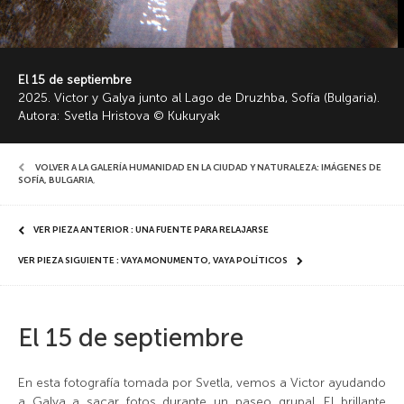
El 15 de septiembre
2025. Victor y Galya junto al Lago de Druzhba, Sofía (Bulgaria).
Autora: Svetla Hristova © Kukuryak
VOLVER A LA GALERÍA HUMANIDAD EN LA CIUDAD Y NATURALEZA: IMÁGENES DE
SOFÍA, BULGARIA
,
VER PIEZA ANTERIOR : UNA FUENTE PARA RELAJARSE
VER PIEZA SIGUIENTE : VAYA MONUMENTO, VAYA POLÍTICOS
El 15 de septiembre
En esta fotografía tomada por Svetla, vemos a Victor ayudando
a Galya a sacar fotos durante un paseo grupal. El brillante