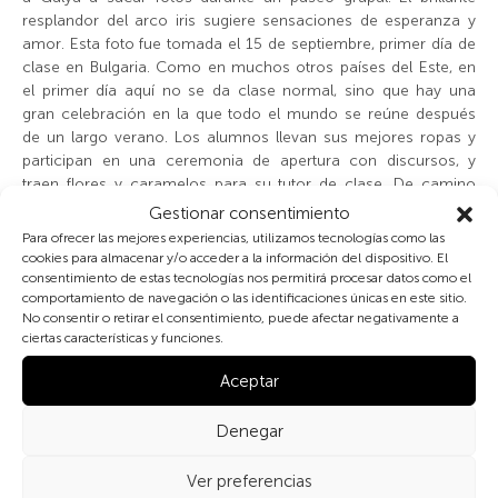
resplandor del arco iris sugiere sensaciones de esperanza y
amor. Esta foto fue tomada el 15 de septiembre, primer día de
clase en Bulgaria. Como en muchos otros países del Este, en
el primer día aquí no se da clase normal, sino que hay una
gran celebración en la que todo el mundo se reúne después
de un largo verano. Los alumnos llevan sus mejores ropas y
participan en una ceremonia de apertura con discursos, y
traen flores y caramelos para su tutor de clase. De camino
hacia el parque, todos nos preguntábamos si veríamos a los
Gestionar consentimiento
niños y niñas después de su breve primer día, pero nuestras
Para ofrecer las mejores experiencias, utilizamos tecnologías como las
expectativas no se cumplieron y nuestro paseo no se vio
cookies para almacenar y/o acceder a la información del dispositivo. El
interrumpido.
consentimiento de estas tecnologías nos permitirá procesar datos como el
comportamiento de navegación o las identificaciones únicas en este sitio.
No consentir o retirar el consentimiento, puede afectar negativamente a
Aunque nadie del grupo sigue siendo estudiante, todas y todos
ciertas características y funciones.
valoramos la educación. Tenemos ganas de seguir
aprendiendo cosas nuevas, ya sean lenguas, tecnología u
Aceptar
otras nuevas habilidades. Desgraciadamente, no hay muchos
lugares donde la gente pueda seguir mejorando sus
Denegar
conocimientos gratis. En Kukuryak, soñamos con más
iniciativas educativas que permitan el acceso de todo el
Ver preferencias
mundo al conocimiento.