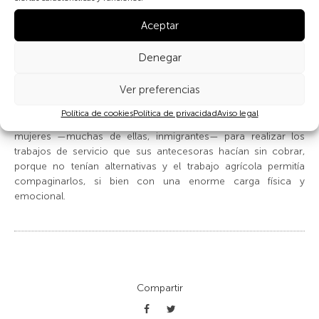
En España y otros países europeos, el trabajo agrícola y los de
Aceptar
servicios y cuidados familiares de las mujeres se ha
definido hasta hace unas décadas como ayuda familiar.
Denegar
Las mujeres han trabajado siempre, pero no han
Ver preferencias
estado
empleadas
dado que no cobraban. Paradójicamente, en
el siglo XXI las mujeres que se han incorporado a empleos
Política de cookies
Política de privacidad
Aviso legal
profesionales diversos deben a su vez emplear a otras
mujeres —muchas de ellas, inmigrantes— para realizar los
trabajos de servicio que sus antecesoras hacían sin cobrar,
porque no tenían alternativas y el trabajo agrícola permitía
compaginarlos, si bien con una enorme carga física y
emocional.
Compartir