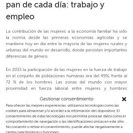
pan de cada día: trabajo y
empleo
La contribución de las mujeres a la economía familiar ha sido
la norma desde las primeras economías agrícolas y se
mantiene hoy en día entre la mayoría de las mujeres rurales y
urbanas del mundo en desarrollo, donde persisten importantes
diferencias de género.
En 2015 la participación de las mujeres en la fuerza de trabajo
en el conjunto de poblaciones humanas era del 49%, frente al
72 % de los hombres. Las zonas del mundo con mayor
proximidad en fuerza laboral entre mujeres y hombres
corresponden a África Subsahariana (65% y 76%,
Gestionar consentimiento
respectivamente) y a Asia del Este y Pacifico (62% y 79%),
Para ofrecer las mejores experiencias, utilizamos tecnologías como las
regiones donde todavía es mayoritaria la población rural y en
cookies para almacenar y/o acceder a la información del dispositivo. El
las que el trabajo agrícola de las pequeñas propiedades
consentimiento de estas tecnologías nos permitirá procesar datos como el
familiares no es remunerado. La región con mayores
comportamiento de navegación o las identificaciones únicas en este sitio.
diferencias es Asia Meridional (28% y 79%, respectivamente).
No consentir o retirar el consentimiento, puede afectar negativamente a
ciertas características y funciones.