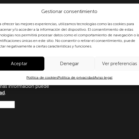
Gestionar consentimiento
a ofrecer las mejores experiencias, utilizamos tecnologías como las cookies para
acenar y/o acceder a la información del dispositivo. El consentimiento de estas
nologías nos permitirá procesar datos como el comportamiento de navegación o l
formulario, usted consiente
ntificaciones únicas en este sitio. No consentir o retirar el consentimiento, puede
ctar negativamente a ciertas características y funciones.
 datos personales conforme a
protección de datos
o con lo dispuesto en el
Aceptar
Denegar
Ver preferencias
amento Europeo y del Consejo
Ley Orgánica 3/2018, de 5 de
Política de cookies
Política de privacidad
Aviso legal
ersonales y garantía de los
más información puede
dad
.