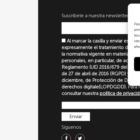
Suscribete a nuestra newsletter
Par
alm
tec
Al marcar la casilla y enviar este 
ide
afe
expresamente el tratamiento de sus
la normativa vigente en materia de 
personales, en particular, de acuerd
Reglamento (UE) 2016/679 del Parl
de 27 de abril de 2016 (RGPD) y la 
diciembre, de Protección de Datos P
derechos digitale(LOPDGDD). Para 
consultar nuestra
política de privaci
Síguenos