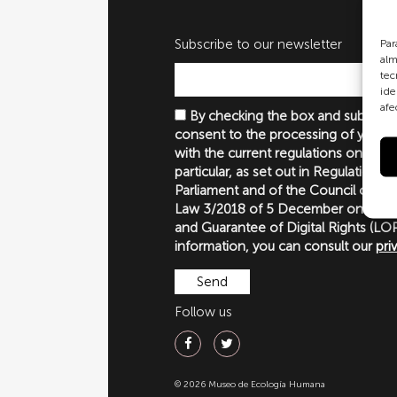
Subscribe to our newsletter
Par
alm
tec
ide
afe
By checking the box and submittin
consent to the processing of your p
with the current regulations on perso
particular, as set out in Regulation 
Parliament and of the Council of 27
Law 3/2018 of 5 December on the P
and Guarantee of Digital Rights (
information, you can consult our
pri
Follow us
© 2026 Museo de Ecología Humana