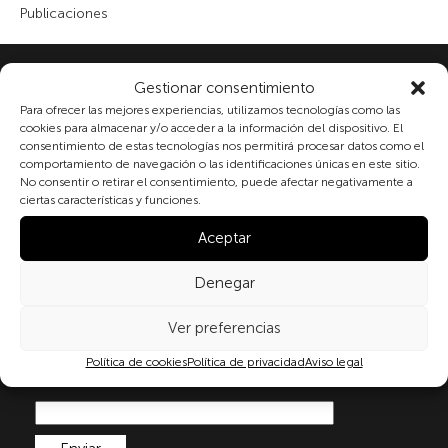
Publicaciones
Suscribete a nuestra newsletter
Gestionar consentimiento
Para ofrecer las mejores experiencias, utilizamos tecnologías como las
cookies para almacenar y/o acceder a la información del dispositivo. El
consentimiento de estas tecnologías nos permitirá procesar datos como el
Al marcar la casilla y enviar este formulario, usted
comportamiento de navegación o las identificaciones únicas en este sitio.
No consentir o retirar el consentimiento, puede afectar negativamente a
consiente expresamente el tratamiento de sus datos
ciertas características y funciones.
personales conforme a la normativa vigente en
materia de protección de datos personales, en
Aceptar
particular, de acuerdo con lo dispuesto en el
Reglamento (UE) 2016/679 del Parlamento Europeo y
Denegar
del Consejo de 27 de abril de 2016 (RGPD) y la Ley
Orgánica 3/2018, de 5 de diciembre, de Protección de
Ver preferencias
Datos Personales y garantía de los derechos
digitale(LOPDGDD). Para más información puede
Política de cookies
Política de privacidad
Aviso legal
consultar nuestra
política de privacidad
.