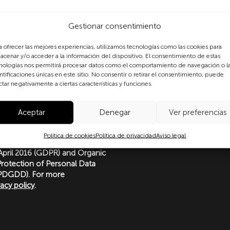
Gestionar consentimiento
a ofrecer las mejores experiencias, utilizamos tecnologías como las cookies para
acenar y/o acceder a la información del dispositivo. El consentimiento de estas
nologías nos permitirá procesar datos como el comportamiento de navegación o l
ntificaciones únicas en este sitio. No consentir o retirar el consentimiento, puede
ctar negativamente a ciertas características y funciones.
g this form, you expressly
Aceptar
Denegar
Ver preferencias
ersonal data in accordance
nal data protection, in
Política de cookies
Política de privacidad
Aviso legal
(EU) 2016/679 of the European
 April 2016 (GDPR) and Organic
rotection of Personal Data
LOPDGDD). For more
vacy policy
.