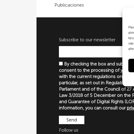
Publicaciones
Par
alm
tec
Subscribe to our newsletter
ide
afe
By checking the box and submittin
consent to the processing of your p
with the current regulations on perso
particular, as set out in Regulation 
Parliament and of the Council of 27
Law 3/2018 of 5 December on the P
and Guarantee of Digital Rights (
information, you can consult our
pri
Follow us