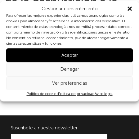
de la desnutrición a la
Gestionar consentimiento
obesidad’ – Test
Para ofrecer las mejores experiencias, utilizamos tecnologías como las
cookies para almacenar y/o acceder a la información del dispositivo. El
consentimiento de estas tecnologías nos permitirá procesar datos como el
comportamiento de navegación o las identificaciones únicas en este sitio.
Galería 1 ‘La Agenda
No consentir o retirar el consentimiento, puede afectar negativamente a
ciertas características y funciones.
2030, marco para
Aceptar
evaluar el ciclo vital
Denegar
humano’ – Test
Ver preferencias
Política de cookies
Política de privacidad
Aviso legal
Suscribete a nuestra newsletter