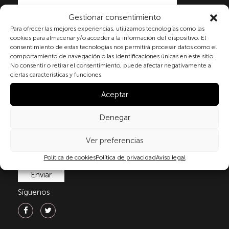
Gestionar consentimiento
Al marcar la casilla y enviar este formulario, usted
Para ofrecer las mejores experiencias, utilizamos tecnologías como las
cookies para almacenar y/o acceder a la información del dispositivo. El
consiente expresamente el tratamiento de sus datos
consentimiento de estas tecnologías nos permitirá procesar datos como el
personales conforme a la normativa vigente en
comportamiento de navegación o las identificaciones únicas en este sitio.
materia de protección de datos personales, en
No consentir o retirar el consentimiento, puede afectar negativamente a
particular, de acuerdo con lo dispuesto en el
ciertas características y funciones.
Reglamento (UE) 2016/679 del Parlamento Europeo y
del Consejo de 27 de abril de 2016 (RGPD) y la Ley
Aceptar
Orgánica 3/2018, de 5 de diciembre, de Protección de
Datos Personales y garantía de los derechos
Denegar
digitale(LOPDGDD). Para más información puede
consultar nuestra
política de privacidad
.
Ver preferencias
Política de cookies
Política de privacidad
Aviso legal
Síguenos